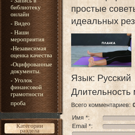
- Запись в
простые совет
библиотеку
онлайн
идеальных рез
- Видео
- Наши
мероприятия
-Независимая
оценка качества
-Оцифрованные
документы.
Язык
: Русский
- Уголок
финансовой
Длительность
грамотности
проба
Всего комментариев
:
Имя *:
Категории
Email *:
раздела