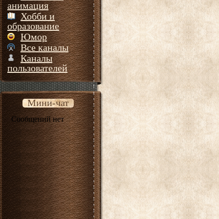
анимация
Хобби и
образование
Юмор
Все каналы
Каналы
пользователей
Мини-чат