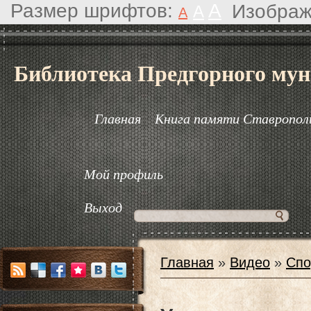
Размер шрифтов:
A
Изображ
A
A
Библиотека Предгорного мун
Главная
Книга памяти Ставрополь
Мой профиль
Выход
Главная
»
Видео
»
Спо