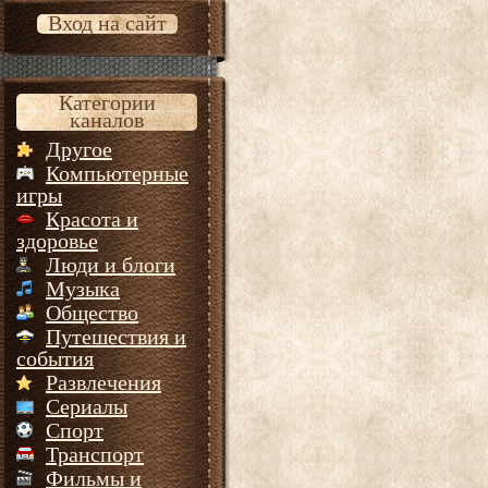
Вход на сайт
Категории
каналов
Другое
Компьютерные
игры
Красота и
здоровье
Люди и блоги
Музыка
Общество
Путешествия и
события
Развлечения
Сериалы
Спорт
Транспорт
Фильмы и