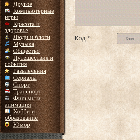
Другое
Компьютерные
игры
Красота и
здоровье
Люди и блоги
Код *:
Музыка
Общество
Путешествия и
события
Развлечения
Сериалы
Спорт
Транспорт
Фильмы и
анимация
Хобби и
образование
Юмор