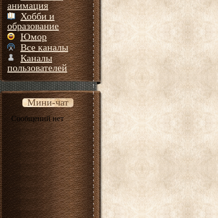
анимация
Хобби и
образование
Юмор
Все каналы
Каналы
пользователей
Мини-чат