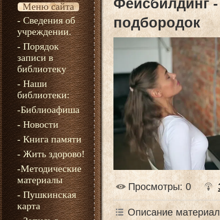
Фейсбилдинг -
Меню сайта
- Сведения об
подбородок
учреждении.
- Порядок
записи в
библиотеку
- Наши
библиотеки:
-Библиоафиша
- Новости
- Книга памяти
- Жить здорово!
-Методические
материалы
Просмотры
: 0
- Пушкинская
карта
Описание материал