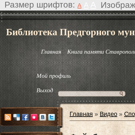
Размер шрифтов:
A
Изображ
A
A
Библиотека Предгорного мун
Главная
Книга памяти Ставрополь
Мой профиль
Выход
Главная
»
Видео
»
Спо