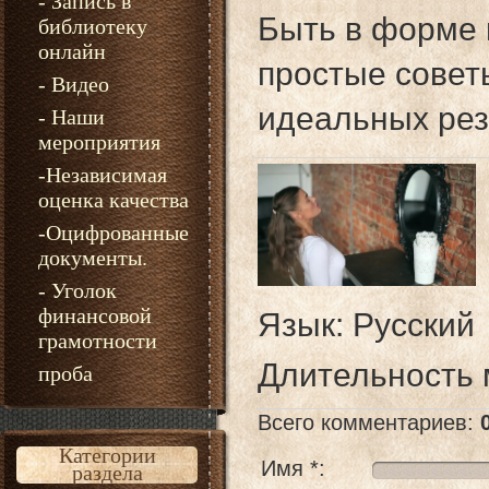
- Запись в
Быть в форме 
библиотеку
онлайн
простые совет
- Видео
идеальных рез
- Наши
мероприятия
-Независимая
оценка качества
-Оцифрованные
документы.
- Уголок
финансовой
Язык
: Русский
грамотности
Длительность
проба
Всего комментариев
:
Категории
Имя *:
раздела