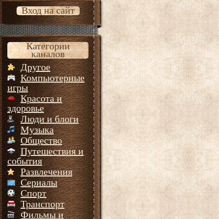
Вход на сайт
Категории
каналов
Другое
Компьютерные
игры
Красота и
здоровье
Люди и блоги
Музыка
Общество
Путешествия и
события
Развлечения
Сериалы
Спорт
Транспорт
Фильмы и