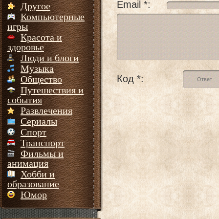
Email *:
Другое
Компьютерные
игры
Красота и
здоровье
Люди и блоги
Музыка
Код *:
Общество
Путешествия и
события
Развлечения
Сериалы
Спорт
Транспорт
Фильмы и
анимация
Хобби и
образование
Юмор