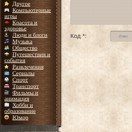
Другое
Компьютерные
игры
Красота и
здоровье
Люди и блоги
Код *:
Музыка
Общество
Путешествия и
события
Развлечения
Сериалы
Спорт
Транспорт
Фильмы и
анимация
Хобби и
образование
Юмор