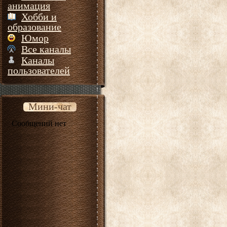
анимация
Хобби и
образование
Юмор
Все каналы
Каналы
пользователей
Мини-чат