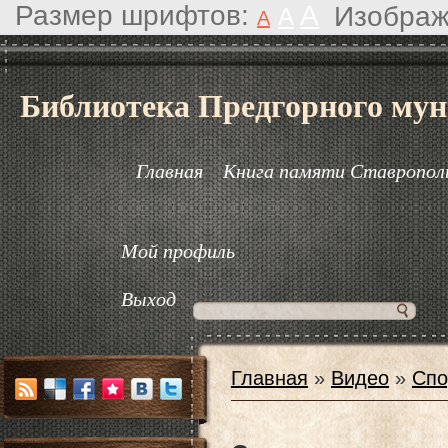
Размер шрифтов:
A
Изображ
A
A
Библиотека Предгорного мун
Главная
Книга памяти Ставрополь
Мой профиль
Выход
Главная
»
Видео
»
Спо