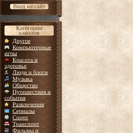
Вход на сайт
Категории
каналов
Другое
Компьютерные
игры
Красота и
здоровье
Люди и блоги
Музыка
Общество
Путешествия и
события
Развлечения
Сериалы
Спорт
Транспорт
Фильмы и