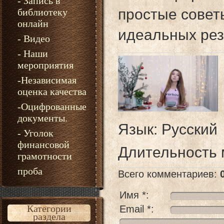
- Запись в
простые совет
библиотеку
онлайн
идеальных рез
- Видео
- Наши
мероприятия
-Независимая
оценка качества
-Оцифрованные
документы.
Язык
: Русский
- Уголок
финансовой
Длительность
грамотности
проба
Всего комментариев
:
Имя *:
Категории
Email *:
раздела