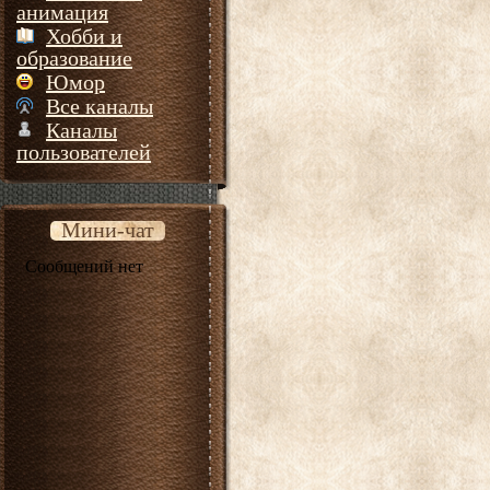
анимация
Хобби и
образование
Юмор
Все каналы
Каналы
пользователей
Мини-чат