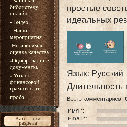
- Запись в
простые совет
библиотеку
онлайн
идеальных рез
- Видео
- Наши
мероприятия
-Независимая
оценка качества
-Оцифрованные
документы.
Язык
: Русский
- Уголок
финансовой
Длительность
грамотности
проба
Всего комментариев
:
Имя *:
Категории
Email *:
раздела