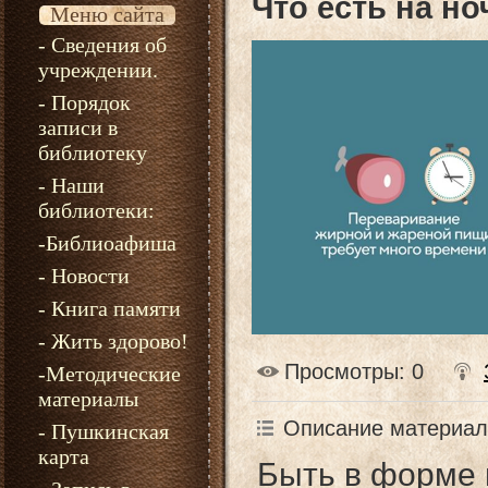
Что есть на но
Меню сайта
- Сведения об
учреждении.
- Порядок
записи в
библиотеку
- Наши
библиотеки:
-Библиоафиша
- Новости
- Книга памяти
- Жить здорово!
Просмотры
: 0
-Методические
материалы
Описание материал
- Пушкинская
карта
Быть в форме 