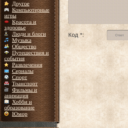
Другое
Компьютерные
игры
Красота и
здоровье
Люди и блоги
Код *:
Музыка
Общество
Путешествия и
события
Развлечения
Сериалы
Спорт
Транспорт
Фильмы и
анимация
Хобби и
образование
Юмор