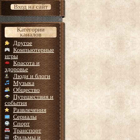
Вход на сайт
Категории
каналов
Другое
Компьютерные
игры
Красота и
здоровье
Люди и блоги
Музыка
Общество
Путешествия и
события
Развлечения
Сериалы
Спорт
Транспорт
Фильмы и