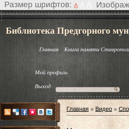
Размер шрифтов:
A
Изображ
A
A
Библиотека Предгорного мун
Главная
Книга памяти Ставрополь
Мой профиль
Выход
Главная
»
Видео
»
Спо