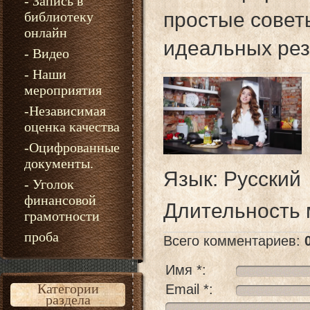
- Запись в
простые совет
библиотеку
онлайн
идеальных рез
- Видео
- Наши
мероприятия
-Независимая
оценка качества
-Оцифрованные
документы.
Язык
: Русский
- Уголок
финансовой
Длительность
грамотности
проба
Всего комментариев
:
Имя *:
Категории
Email *:
раздела