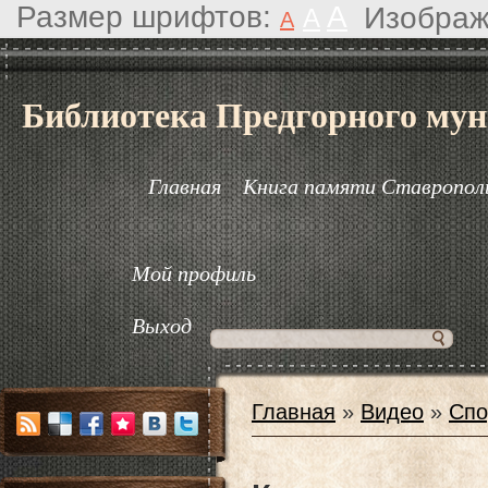
Размер шрифтов:
A
Изображ
A
A
Библиотека Предгорного мун
Главная
Книга памяти Ставрополь
Мой профиль
Выход
Главная
»
Видео
»
Спо