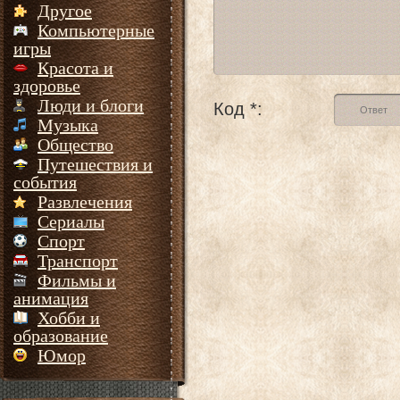
Другое
Компьютерные
игры
Красота и
здоровье
Люди и блоги
Код *:
Музыка
Общество
Путешествия и
события
Развлечения
Сериалы
Спорт
Транспорт
Фильмы и
анимация
Хобби и
образование
Юмор