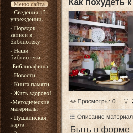
Как похудеть к
Меню сайта
- Сведения об
учреждении.
- Порядок
записи в
библиотеку
- Наши
библиотеки:
-Библиоафиша
- Новости
- Книга памяти
- Жить здорово!
Просмотры
: 0
-Методические
материалы
Описание материал
- Пушкинская
карта
Быть в форме 