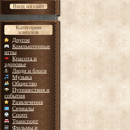
Вход на сайт
Категории
каналов
Другое
Компьютерные
игры
Красота и
здоровье
Люди и блоги
Музыка
Общество
Путешествия и
события
Развлечения
Сериалы
Спорт
Транспорт
Фильмы и