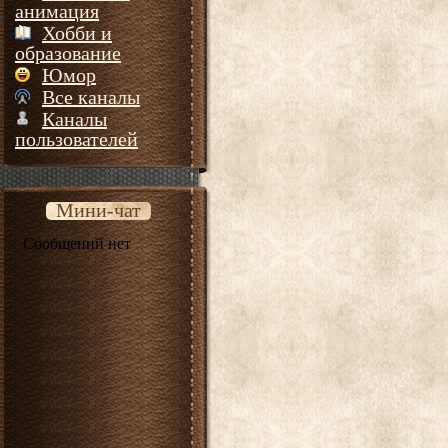
анимация
Хобби и
образование
Юмор
Все каналы
Каналы
пользователей
Мини-чат