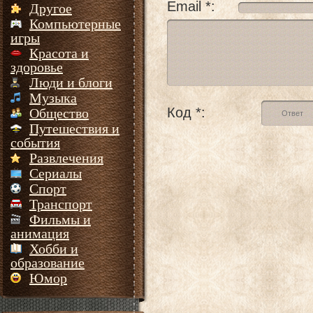
Email *:
Другое
Компьютерные
игры
Красота и
здоровье
Люди и блоги
Музыка
Код *:
Общество
Путешествия и
события
Развлечения
Сериалы
Спорт
Транспорт
Фильмы и
анимация
Хобби и
образование
Юмор