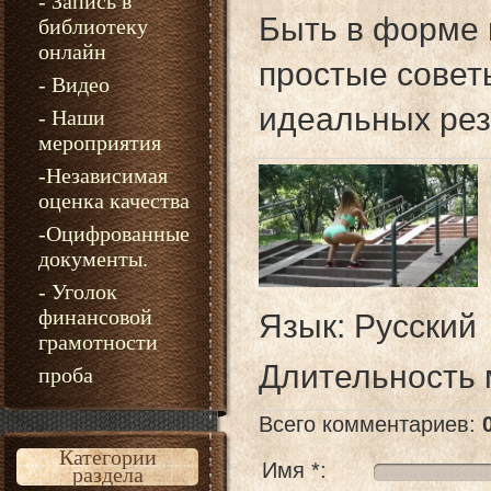
- Запись в
Быть в форме 
библиотеку
онлайн
простые совет
- Видео
идеальных рез
- Наши
мероприятия
-Независимая
оценка качества
-Оцифрованные
документы.
- Уголок
финансовой
Язык
: Русский
грамотности
Длительность
проба
Всего комментариев
:
Категории
Имя *:
раздела