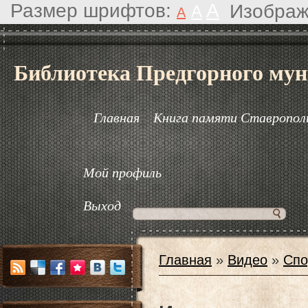
Размер шрифтов:
A
Изображ
A
A
Библиотека Предгорного мун
Главная
Книга памяти Ставрополь
Мой профиль
Выход
Главная
»
Видео
»
Спо