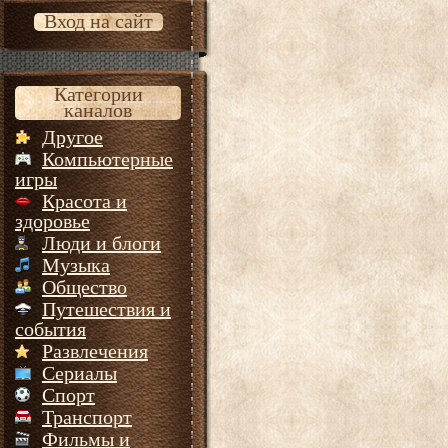
Вход на сайт
Категории
каналов
Другое
Компьютерные
игры
Красота и
здоровье
Люди и блоги
Музыка
Общество
Путешествия и
события
Развлечения
Сериалы
Спорт
Транспорт
Фильмы и