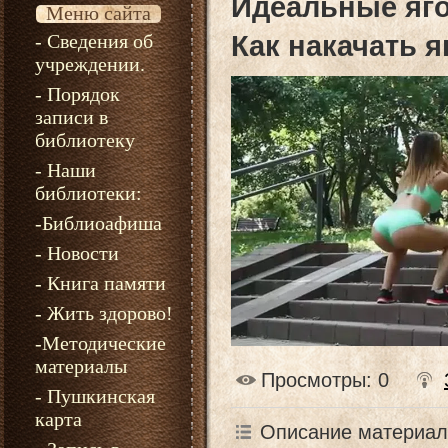
Идеальные яго
Меню сайта
- Сведения об
Как накачать 
учреждении.
- Порядок
записи в
библиотеку
- Наши
библиотеки:
-Библиоафиша
- Новости
- Книга памяти
- Жить здорово!
-Методические
материалы
Просмотры
: 0
- Пушкинская
карта
Описание материал