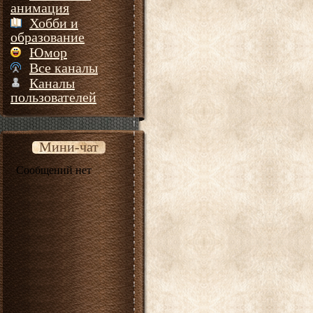
анимация
Хобби и
образование
Юмор
Все каналы
Каналы
пользователей
Мини-чат