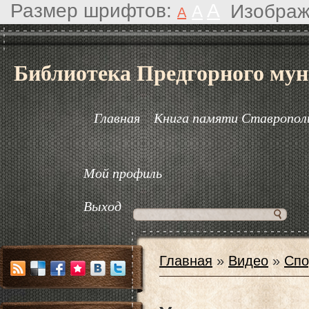
Размер шрифтов:
A
Изображ
A
A
Библиотека Предгорного мун
Главная
Книга памяти Ставрополь
Мой профиль
Выход
Главная
»
Видео
»
Спо