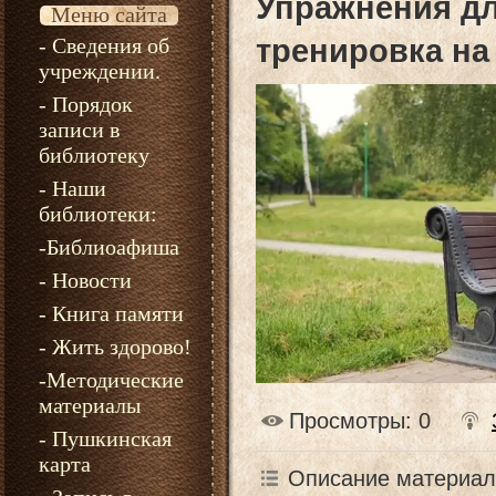
Упражнения дл
Меню сайта
- Сведения об
тренировка на
учреждении.
- Порядок
записи в
библиотеку
- Наши
библиотеки:
-Библиоафиша
- Новости
- Книга памяти
- Жить здорово!
-Методические
материалы
Просмотры
: 0
- Пушкинская
карта
Описание материал