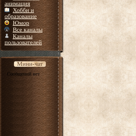
анимация
Хобби и
образование
Юмор
Все каналы
Каналы
пользователей
Мини-чат