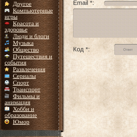
Email *:
Другое
Компьютерные
игры
Красота и
здоровье
Люди и блоги
Музыка
Код *:
Общество
Путешествия и
события
Развлечения
Сериалы
Спорт
Транспорт
Фильмы и
анимация
Хобби и
образование
Юмор