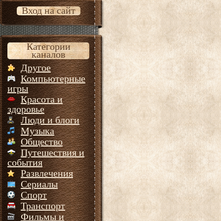
Вход на сайт
Категории
каналов
Другое
Компьютерные
игры
Красота и
здоровье
Люди и блоги
Музыка
Общество
Путешествия и
события
Развлечения
Сериалы
Спорт
Транспорт
Фильмы и