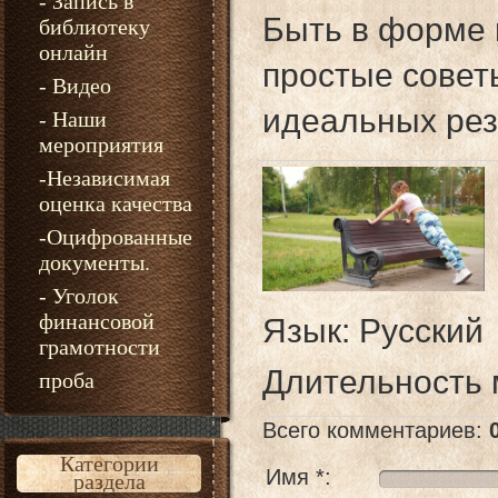
- Запись в
Быть в форме 
библиотеку
онлайн
простые совет
- Видео
идеальных рез
- Наши
мероприятия
-Независимая
оценка качества
-Оцифрованные
документы.
- Уголок
финансовой
Язык
: Русский
грамотности
Длительность
проба
Всего комментариев
:
Категории
Имя *:
раздела