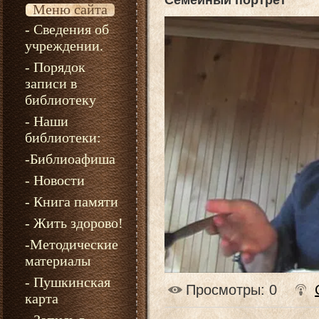
Семейный портрет
Меню сайта
- Сведения об
учреждении.
- Порядок
записи в
библиотеку
- Наши
библиотеки:
-Библиоафиша
- Новости
- Книга памяти
- Жить здорово!
-Методические
материалы
- Пушкинская
Просмотры
: 0
карта