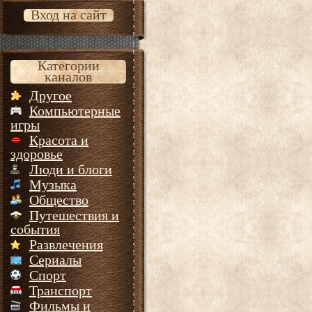
Вход на сайт
Категории
каналов
Другое
Компьютерные
игры
Красота и
здоровье
Люди и блоги
Музыка
Общество
Путешествия и
события
Развлечения
Сериалы
Спорт
Транспорт
Фильмы и