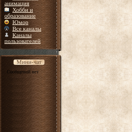
анимация
Хобби и
образование
Юмор
Все каналы
Каналы
пользователей
Мини-чат