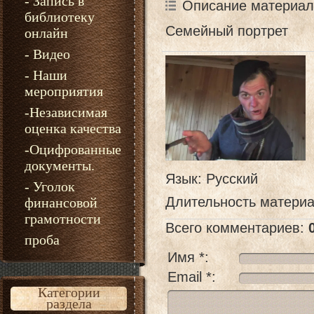
- Запись в
Описание материал
библиотеку
Семейный портрет
онлайн
- Видео
- Наши
мероприятия
-Независимая
оценка качества
-Оцифрованные
документы.
Язык
: Русский
- Уголок
Длительность матери
финансовой
грамотности
Всего комментариев
:
проба
Имя *:
Email *:
Категории
раздела