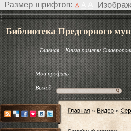
Размер шрифтов:
A
Изображ
A
A
Библиотека Предгорного мун
Главная
Книга памяти Ставрополь
Мой профиль
Выход
Главная
»
Видео
»
Сер