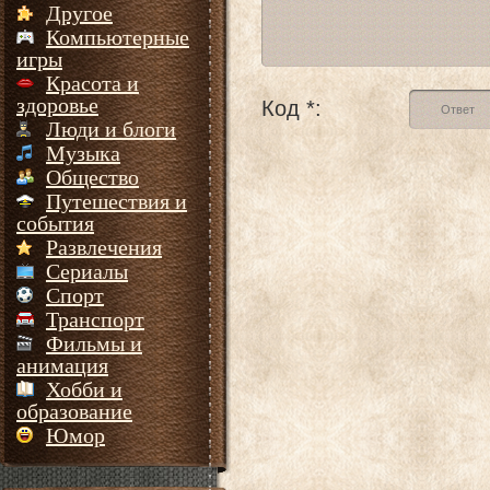
Другое
Компьютерные
игры
Красота и
здоровье
Код *:
Люди и блоги
Музыка
Общество
Путешествия и
события
Развлечения
Сериалы
Спорт
Транспорт
Фильмы и
анимация
Хобби и
образование
Юмор