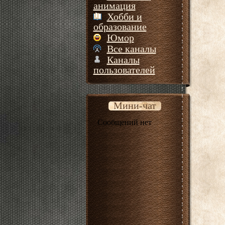
анимация
Хобби и
образование
Юмор
Все каналы
Каналы
пользователей
Мини-чат