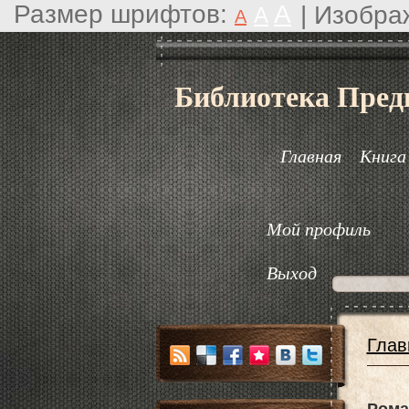
Размер шрифтов:
A
|
Изобра
A
A
Библиотека Пред
Главная
Книга
Мой профиль
Выход
Глав