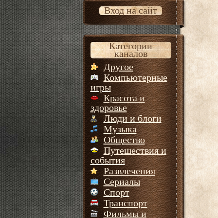
Вход на сайт
Категории
каналов
Другое
Компьютерные
игры
Красота и
здоровье
Люди и блоги
Музыка
Общество
Путешествия и
события
Развлечения
Сериалы
Спорт
Транспорт
Фильмы и