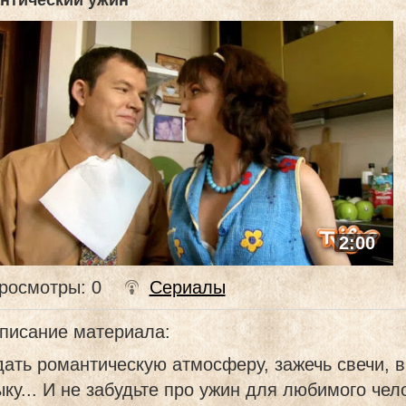
нтический ужин
2:00
росмотры
: 0
Сериалы
писание материала
:
дать романтическую атмосферу, зажечь свечи,
ку... И не забудьте про ужин для любимого чел