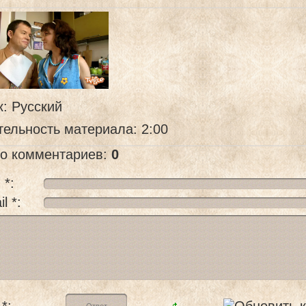
к
: Русский
тельность материала
: 2:00
го комментариев
:
0
 *:
l *:
*: