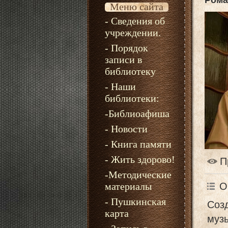
Рома
Меню сайта
- Сведения об
учреждении.
- Порядок
записи в
библиотеку
- Наши
библиотеки:
-Библиоафиша
- Новости
- Книга памяти
- Жить здорово!
П
-Методические
материалы
О
- Пушкинская
Соз
карта
музы