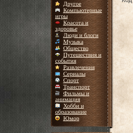
Другое
Компьютерные
игры
Красота и
здоровье
Люди и блоги
Музыка
Общество
Путешествия и
события
Развлечения
Сериалы
Спорт
Транспорт
Фильмы и
анимация
Хобби и
образование
Юмор