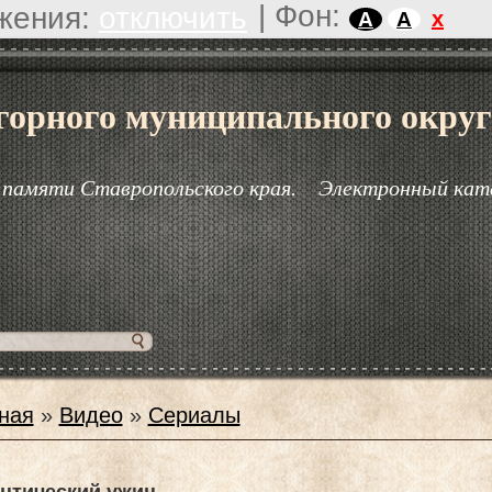
|
Фон:
жения:
отключить
x
A
A
горного муниципального округ
 памяти Ставропольского края.
Электронный кат
ная
»
Видео
»
Сериалы