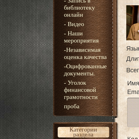
- Запись в
библиотеку
онлайн
- Видео
- Наши
мероприятия
Язы
-Независимая
оценка качества
Дли
-Оцифрованные
Все
документы.
- Уголок
Имя
финансовой
Emai
грамотности
проба
Категории
раздела
Код 