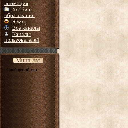
анимация
Хобби и
образование
Юмор
Все каналы
Каналы
пользователей
Мини-чат