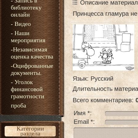
- Запись в
Описание материал
библиотеку
Принцесса гламура не
онлайн
- Видео
- Наши
мероприятия
-Независимая
оценка качества
-Оцифрованные
документы.
Язык
: Русский
- Уголок
Длительность матери
финансовой
грамотности
Всего комментариев
:
проба
Имя *:
Email *:
Категории
раздела