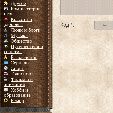
Другое
Компьютерные
игры
Красота и
здоровье
Код *:
Люди и блоги
Музыка
Общество
Путешествия и
события
Развлечения
Сериалы
Спорт
Транспорт
Фильмы и
анимация
Хобби и
образование
Юмор