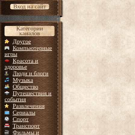
Вход на сайт
Категории
каналов
Другое
Компьютерные
игры
Красота и
здоровье
Люди и блоги
Музыка
Общество
Путешествия и
события
Развлечения
Сериалы
Спорт
Транспорт
Фильмы и