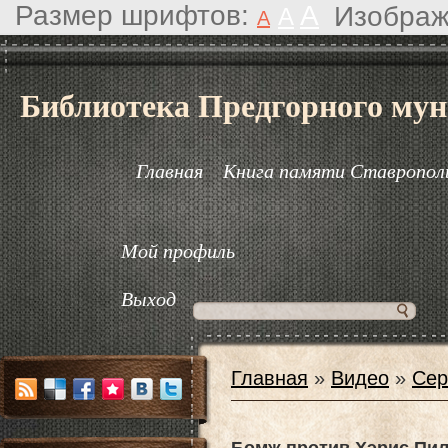
Размер шрифтов:
A
Изображ
A
A
Библиотека Предгорного мун
Главная
Книга памяти Ставрополь
Мой профиль
Выход
Главная
»
Видео
»
Сер