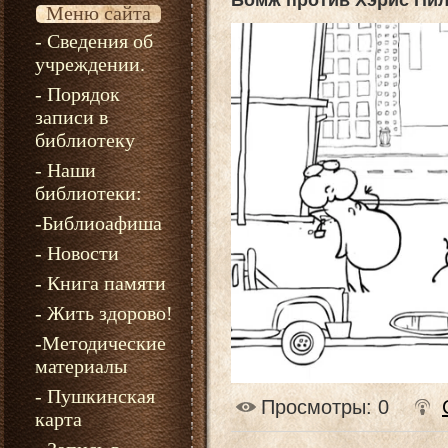
Бомж против Хэрис Пи
Меню сайта
- Сведения об
учреждении.
- Порядок
записи в
библиотеку
- Наши
библиотеки:
-Библиоафиша
- Новости
- Книга памяти
- Жить здорово!
-Методические
материалы
- Пушкинская
Просмотры
: 0
карта