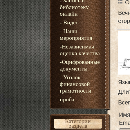
- Запись в
О
библиотеку
Вечн
онлайн
стор
- Видео
- Наши
мероприятия
-Независимая
оценка качества
-Оцифрованные
документы.
- Уголок
Язы
финансовой
грамотности
Дли
проба
Все
Имя
Категории
Emai
раздела