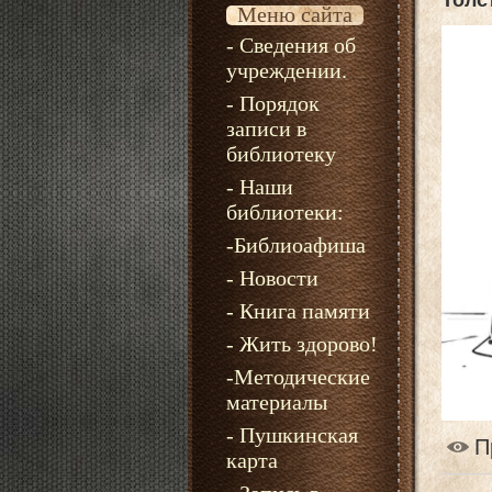
Толс
Меню сайта
- Сведения об
учреждении.
- Порядок
записи в
библиотеку
- Наши
библиотеки:
-Библиоафиша
- Новости
- Книга памяти
- Жить здорово!
-Методические
материалы
- Пушкинская
П
карта