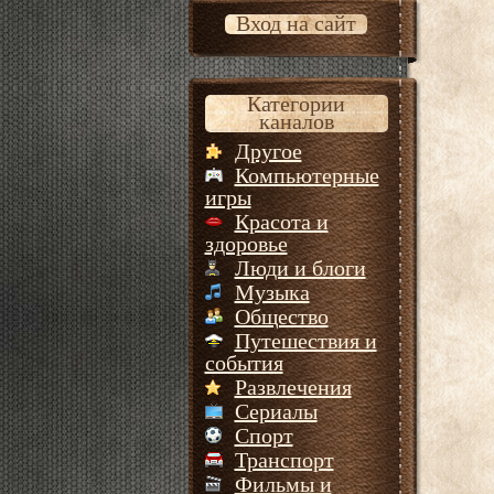
Вход на сайт
Категории
каналов
Другое
Компьютерные
игры
Красота и
здоровье
Люди и блоги
Музыка
Общество
Путешествия и
события
Развлечения
Сериалы
Спорт
Транспорт
Фильмы и