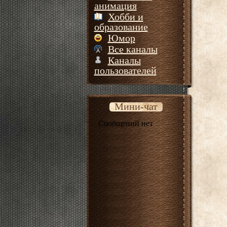
анимация
Хобби и
образование
Юмор
Все каналы
Каналы
пользователей
Мини-чат