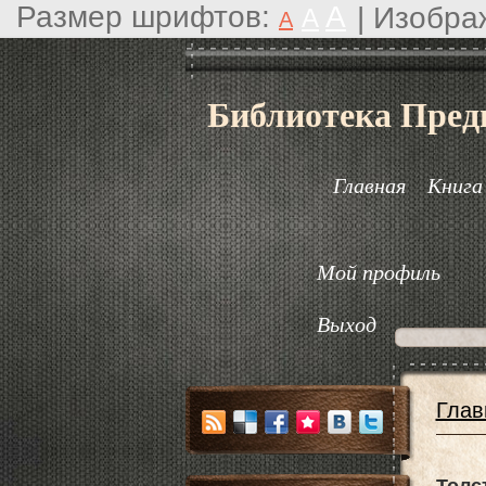
Размер шрифтов:
A
|
Изобра
A
A
Библиотека Пред
Главная
Книга
Мой профиль
Выход
Глав