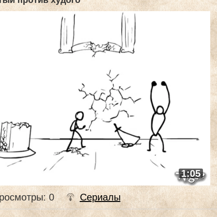
тый против худого
1:05
росмотры
: 0
Сериалы