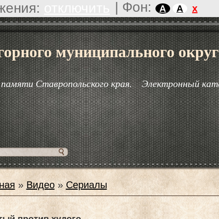
|
Фон:
жения:
отключить
x
A
A
горного муниципального округ
 памяти Ставропольского края.
Электронный кат
ная
»
Видео
»
Сериалы