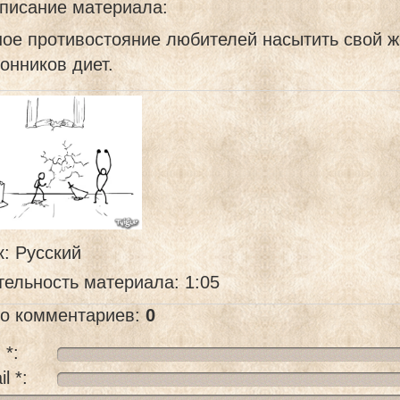
писание материала
:
ое противостояние любителей насытить свой ж
онников диет.
к
: Русский
тельность материала
: 1:05
го комментариев
:
0
 *:
l *: