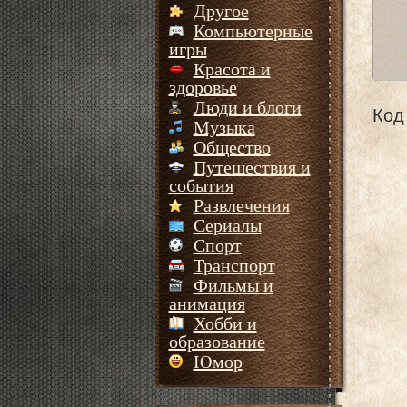
Другое
Компьютерные
игры
Красота и
здоровье
Люди и блоги
Код 
Музыка
Общество
Путешествия и
события
Развлечения
Сериалы
Спорт
Транспорт
Фильмы и
анимация
Хобби и
образование
Юмор