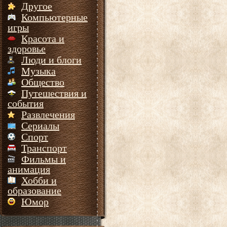
Другое
Компьютерные
игры
Красота и
здоровье
Люди и блоги
Музыка
Общество
Путешествия и
события
Развлечения
Сериалы
Спорт
Транспорт
Фильмы и
анимация
Хобби и
образование
Юмор