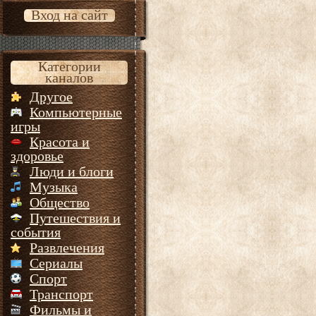
Вход на сайт
Категории
каналов
Другое
Компьютерные
игры
Красота и
здоровье
Люди и блоги
Музыка
Общество
Путешествия и
события
Развлечения
Сериалы
Спорт
Транспорт
Фильмы и