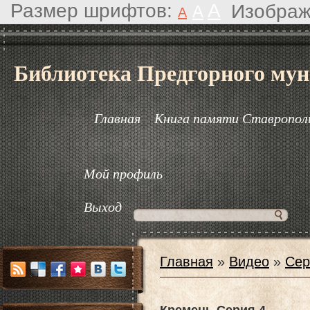
Размер шрифтов:
A
Изображ
A
A
Библиотека Предгорного мун
Главная
Книга памяти Ставрополь
Мой профиль
Выход
Главная
»
Видео
»
Сер