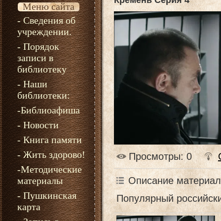
Кремень Серия 4
Меню сайта
- Сведения об
учреждении.
- Порядок
записи в
библиотеку
- Наши
библиотеки:
-Библиоафиша
- Новости
- Книга памяти
- Жить здорово!
Просмотры
: 0
-Методические
материалы
Описание материал
- Пушкинская
Популярный российски
карта