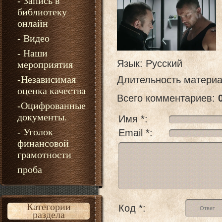
- Запись в
библиотеку
онлайн
- Видео
- Наши
Язык
: Русский
мероприятия
-Независимая
Длительность матери
оценка качества
Всего комментариев
:
-Оцифрованные
документы.
Имя *:
- Уголок
Email *:
финансовой
грамотности
проба
Категории
Код *:
раздела