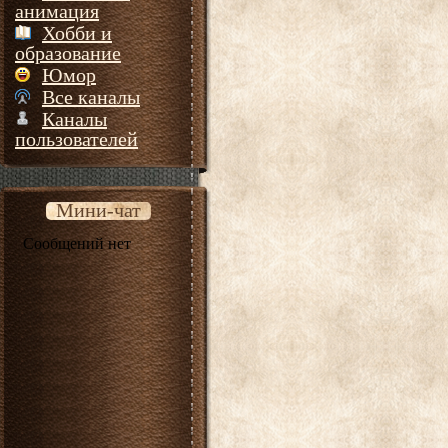
анимация
Хобби и
образование
Юмор
Все каналы
Каналы
пользователей
Мини-чат