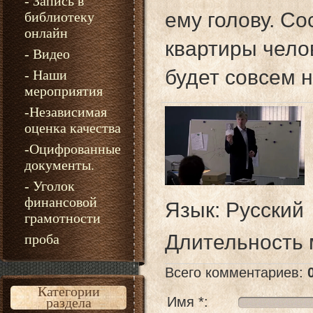
- Запись в
ему голову. С
библиотеку
онлайн
квартиры чело
- Видео
будет совсем н
- Наши
мероприятия
-Независимая
оценка качества
-Оцифрованные
документы.
- Уголок
финансовой
Язык
: Русский
грамотности
Длительность
проба
Всего комментариев
:
Категории
Имя *:
раздела