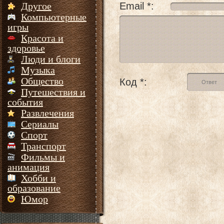
Email *:
Другое
Компьютерные
игры
Красота и
здоровье
Люди и блоги
Музыка
Общество
Код *:
Путешествия и
события
Развлечения
Сериалы
Спорт
Транспорт
Фильмы и
анимация
Хобби и
образование
Юмор