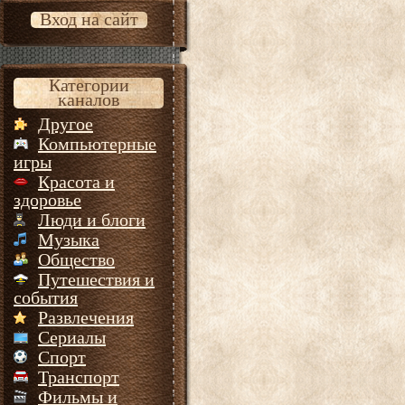
Вход на сайт
Категории
каналов
Другое
Компьютерные
игры
Красота и
здоровье
Люди и блоги
Музыка
Общество
Путешествия и
события
Развлечения
Сериалы
Спорт
Транспорт
Фильмы и