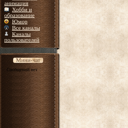
анимация
Хобби и
образование
Юмор
Все каналы
Каналы
пользователей
Мини-чат