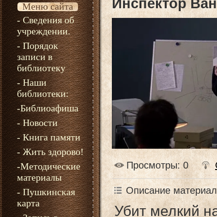
Инспектор Ван
Меню сайта
- Сведения об
учреждении.
- Порядок
записи в
библиотеку
- Наши
библиотеки:
-Библиоафиша
- Новости
- Книга памяти
- Жить здорово!
Просмотры
: 0
-Методические
материалы
Описание материал
- Пушкинская
карта
Убит мелкий н