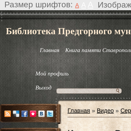
Размер шрифтов:
A
Изображ
A
A
Библиотека Предгорного мун
Главная
Книга памяти Ставрополь
Мой профиль
Выход
Главная
»
Видео
»
Сер