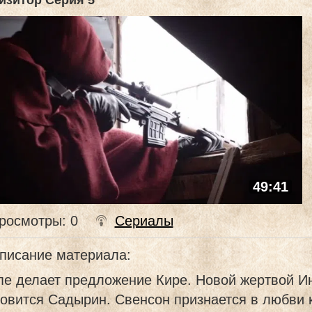
изитор Серия 5
49:41
росмотры
: 0
Сериалы
писание материала
:
пе делает предложение Кире. Новой жертвой И
овится Садырин. Свенсон признается в любви 