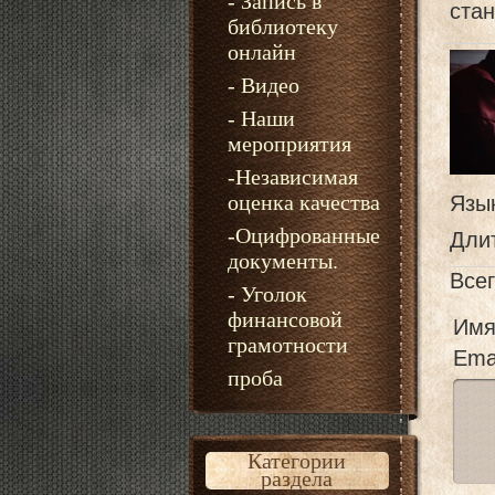
- Запись в
стан
библиотеку
онлайн
- Видео
- Наши
мероприятия
-Независимая
оценка качества
Язы
-Оцифрованные
Дли
документы.
Все
- Уголок
финансовой
Имя
грамотности
Emai
проба
Категории
раздела