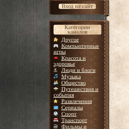
Вход на сайт
Категории
каналов
Другое
Компьютерные
игры
Красота и
здоровье
Люди и блоги
Музыка
Общество
Путешествия и
события
Развлечения
Сериалы
Спорт
Транспорт
Фильмы и