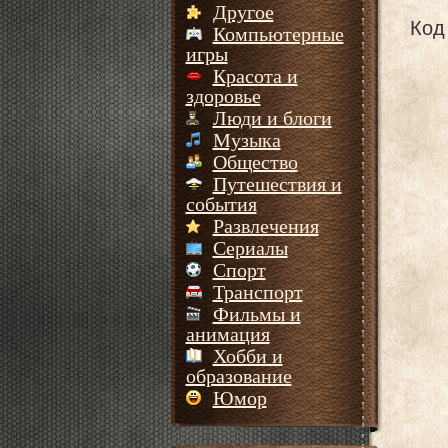
Другое
Код 
Компьютерные
игры
Красота и
здоровье
Люди и блоги
Музыка
Общество
Путешествия и
события
Развлечения
Сериалы
Спорт
Транспорт
Фильмы и
анимация
Хобби и
образование
Юмор