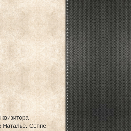
нквизитора
к Наталье. Сеппе