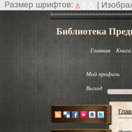
Размер шрифтов:
A
|
Изобра
A
A
Библиотека Пред
Главная
Книга
Мой профиль
Выход
Глав