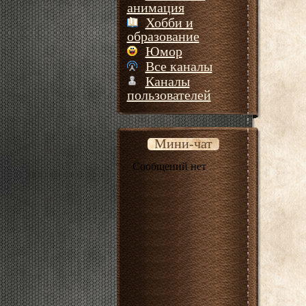
анимация
Хобби и
образование
Юмор
Все каналы
Каналы
пользователей
Мини-чат