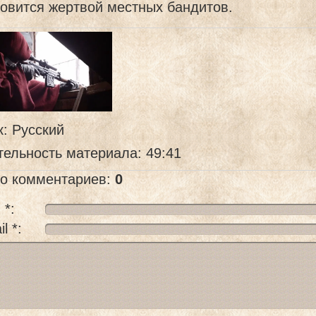
овится жертвой местных бандитов.
к
: Русский
тельность материала
: 49:41
го комментариев
:
0
 *:
l *: