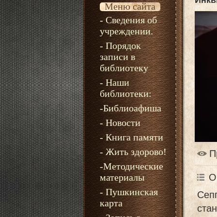
Инкв
Меню сайта
- Сведения об
учреждении.
- Порядок
записи в
библиотеку
- Наши
библиотеки:
-Библиоафиша
- Новости
- Книга памяти
- Жить здорово!
П
-Методические
материалы
О
- Пушкинская
Сеп
карта
стан