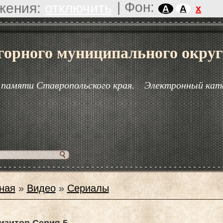
|
Фон:
жения:
отключить
x
A
A
горного муниципального округ
 памяти Ставропольского края.
Электронный кат
ная
»
Видео
»
Сериалы