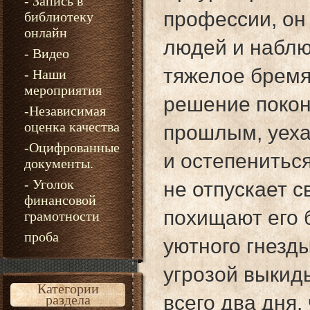
- Запись в
профессии, он
библиотеку
онлайн
людей и наблю
- Видео
тяжелое бремя
- Наши
мероприятия
решение покон
-Независимая
оценка качества
прошлым, уеха
-Оцифрованные
и остепениться
документы.
- Уголок
не отпускает с
финансовой
похищают его 
грамотности
проба
уютного гнезд
угрозой выкид
Категории
всего два дня
раздела