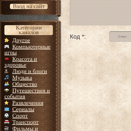
Вход на сайт
Категории
каналов
Код *:
Другое
Компьютерные
игры
Красота и
здоровье
Люди и блоги
Музыка
Общество
Путешествия и
события
Развлечения
Сериалы
Спорт
Транспорт
Фильмы и