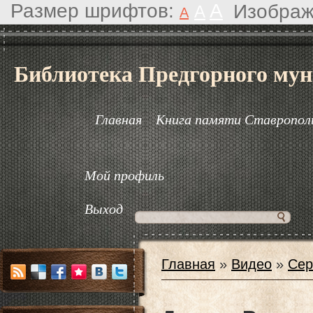
Размер шрифтов:
A
Изображ
A
A
Библиотека Предгорного мун
Главная
Книга памяти Ставрополь
Мой профиль
Выход
Главная
»
Видео
»
Сер