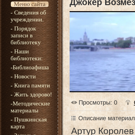
Джокер Возмез
Меню сайта
- Сведения об
учреждении.
- Порядок
записи в
библиотеку
- Наши
библиотеки:
-Библиоафиша
- Новости
- Книга памяти
- Жить здорово!
Просмотры
: 0
-Методические
материалы
Описание материал
- Пушкинская
карта
Артур Королев