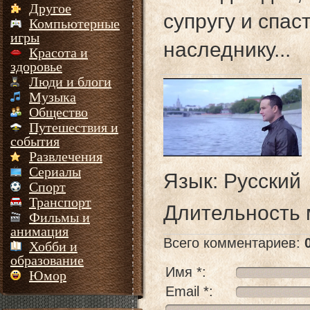
Другое
супругу и спа
Компьютерные
игры
наследнику...
Красота и
здоровье
Люди и блоги
Музыка
Общество
Путешествия и
события
Развлечения
Сериалы
Язык
: Русский
Спорт
Транспорт
Длительность
Фильмы и
анимация
Всего комментариев
:
Хобби и
образование
Имя *:
Юмор
Email *: