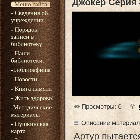
Джокер Серия 
Меню сайта
- Сведения об
учреждении.
- Порядок
записи в
библиотеку
- Наши
библиотеки:
-Библиоафиша
- Новости
- Книга памяти
- Жить здорово!
Просмотры
: 0
-Методические
материалы
Описание материал
- Пушкинская
карта
Артур пытаетс