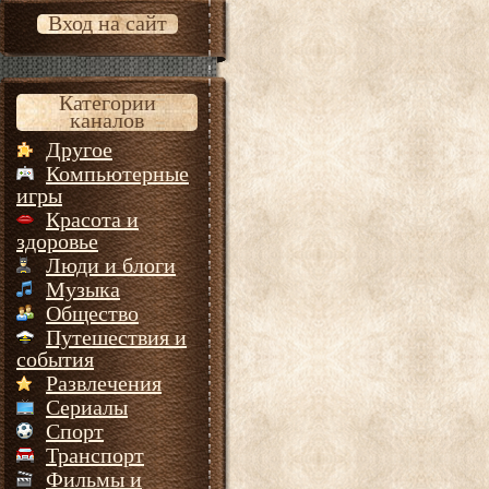
Вход на сайт
Категории
каналов
Другое
Компьютерные
игры
Красота и
здоровье
Люди и блоги
Музыка
Общество
Путешествия и
события
Развлечения
Сериалы
Спорт
Транспорт
Фильмы и