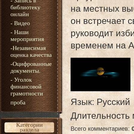
- Запись в
на местных вы
библиотеку
онлайн
он встречает 
- Видео
руководит изб
- Наши
мероприятия
временем на А
-Независимая
оценка качества
-Оцифрованные
документы.
- Уголок
финансовой
грамотности
Язык
: Русский
проба
Длительность
Категории
Всего комментариев
:
раздела