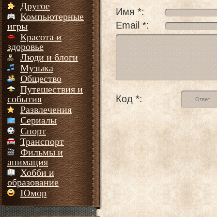
Другое
Имя *:
Компьютерные
Email *:
игры
Красота и
здоровье
Люди и блоги
Музыка
Общество
Путешествия и
события
Код *:
Развлечения
Сериалы
Спорт
Транспорт
Фильмы и
анимация
Хобби и
образование
Юмор