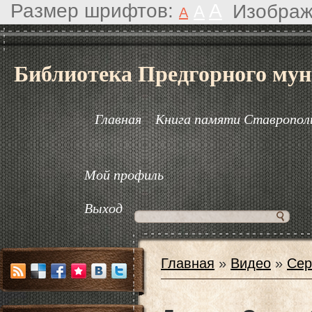
Размер шрифтов:
A
Изображ
A
A
Библиотека Предгорного мун
Главная
Книга памяти Ставрополь
Мой профиль
Выход
Главная
»
Видео
»
Сер