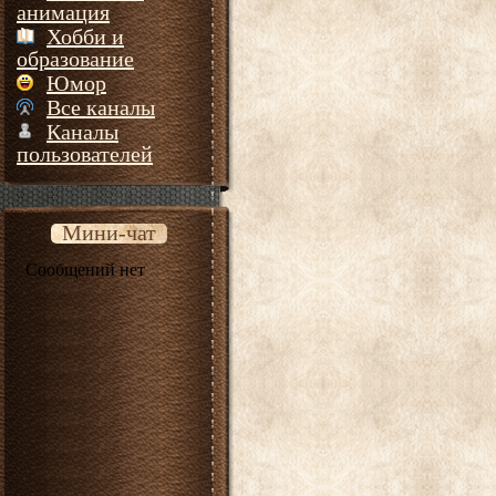
анимация
Хобби и
образование
Юмор
Все каналы
Каналы
пользователей
Мини-чат