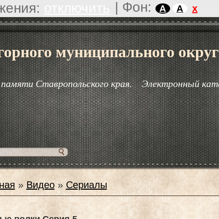
|
Фон:
жения:
отключить
x
A
A
горного муниципального округ
 памяти Ставропольского края.
Электронный кат
ная
»
Видео
»
Сериалы