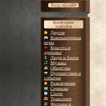
Вход на сайт
Категории
каналов
Другое
Компьютерные
игры
Красота и
здоровье
Люди и блоги
Музыка
Общество
Путешествия и
события
Развлечения
Сериалы
Спорт
Транспорт
Фильмы и