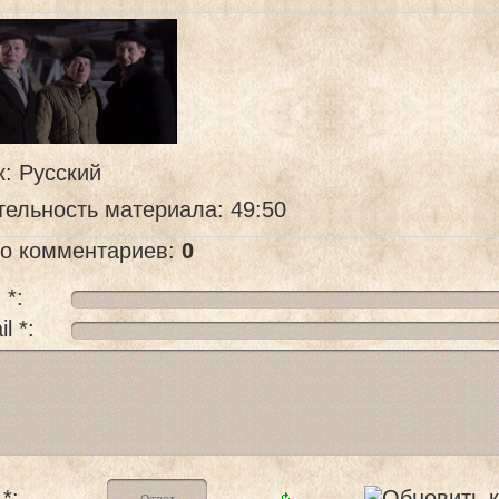
к
: Русский
тельность материала
: 49:50
го комментариев
:
0
 *:
l *:
*: