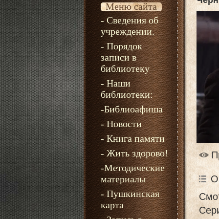
Черн
Меню сайта
- Сведения об
учреждении.
- Порядок
записи в
библиотеку
- Наши
библиотеки:
-Библиоафиша
- Новости
- Книга памяти
- Жить здорово!
П
-Методические
О
материалы
- Пушкинская
Смо
карта
Сери