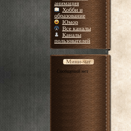
анимация
Хобби и
образование
Юмор
Все каналы
Каналы
пользователей
Мини-чат