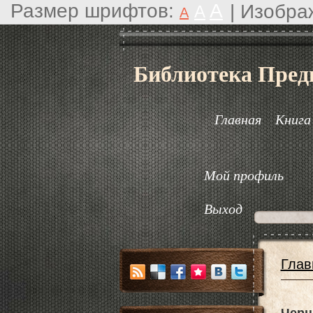
Размер шрифтов:
A
|
Изобра
A
A
Библиотека Пред
Главная
Книга
Мой профиль
Выход
Глав