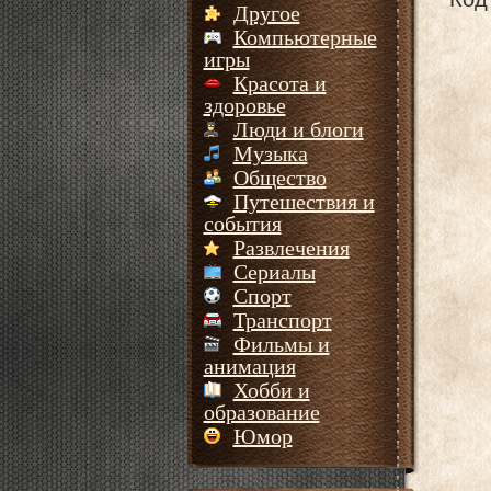
Другое
Компьютерные
игры
Красота и
здоровье
Люди и блоги
Музыка
Общество
Путешествия и
события
Развлечения
Сериалы
Спорт
Транспорт
Фильмы и
анимация
Хобби и
образование
Юмор