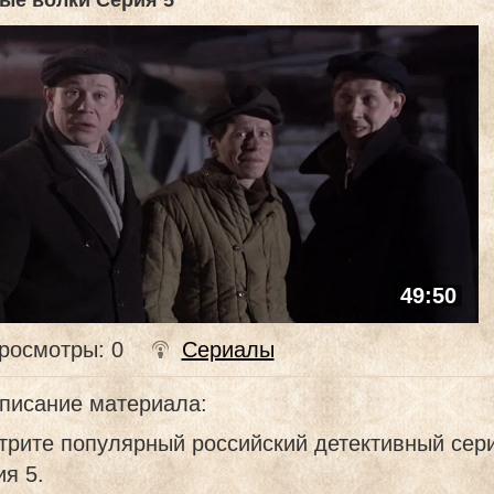
ые волки Серия 5
49:50
росмотры
: 0
Сериалы
писание материала
:
трите популярный российский детективный сер
я 5.