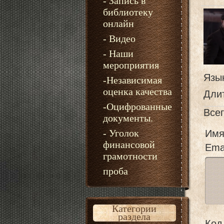
- Запись в
библиотеку
онлайн
- Видео
- Наши
мероприятия
Язы
-Независимая
оценка качества
Дли
-Оцифрованные
Все
документы.
- Уголок
Имя
финансовой
Emai
грамотности
проба
Категории
раздела
Код 