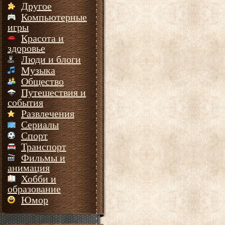
Другое
Компьютерные
игры
Красота и
здоровье
Люди и блоги
Музыка
Общество
Путешествия и
события
Развлечения
Сериалы
Спорт
Транспорт
Фильмы и
анимация
Хобби и
образование
Юмор