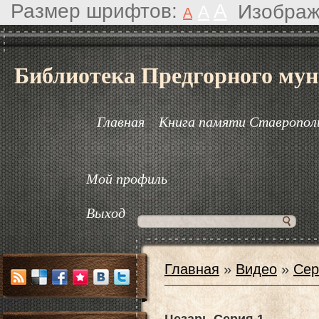
Размер шрифтов:
A
Изображ
A
A
Библиотека Предгорного мун
Главная
Книга памяти Ставрополь
Мой профиль
Выход
Главная
»
Видео
»
Сер