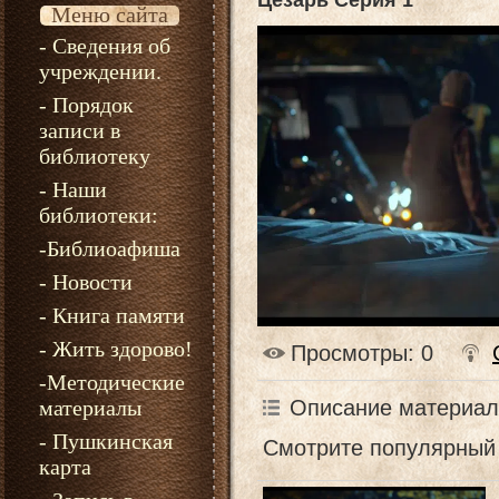
Цезарь Серия 1
Меню сайта
- Сведения об
учреждении.
- Порядок
записи в
библиотеку
- Наши
библиотеки:
-Библиоафиша
- Новости
- Книга памяти
- Жить здорово!
Просмотры
: 0
-Методические
Описание материал
материалы
- Пушкинская
Смотрите популярный 
карта