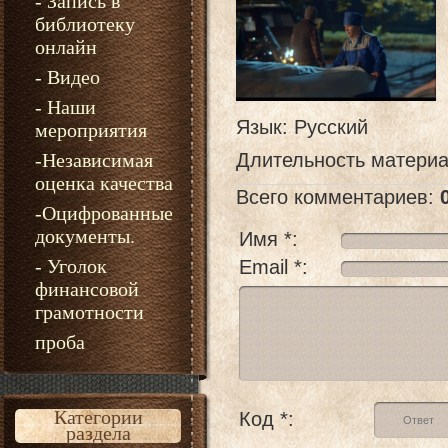
- Запись в
библиотеку
онлайн
- Видео
- Наши
Язык
: Русский
мероприятия
-Независимая
Длительность матери
оценка качества
Всего комментариев
:
-Оцифрованные
документы.
Имя *:
- Уголок
Email *:
финансовой
грамотности
проба
Категории
Код *:
раздела