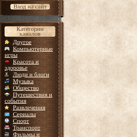
Вход на сайт
Категории
каналов
Другое
Компьютерные
игры
Красота и
здоровье
Люди и блоги
Музыка
Общество
Путешествия и
события
Развлечения
Сериалы
Спорт
Транспорт
Фильмы и