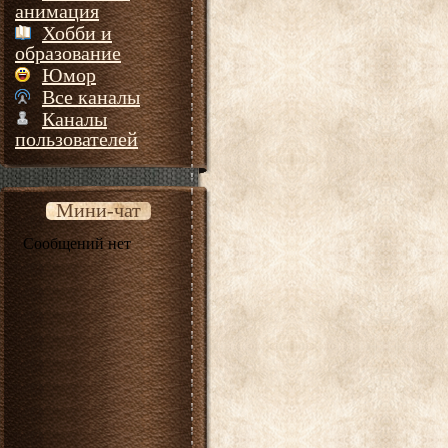
анимация
Хобби и
образование
Юмор
Все каналы
Каналы
пользователей
Мини-чат