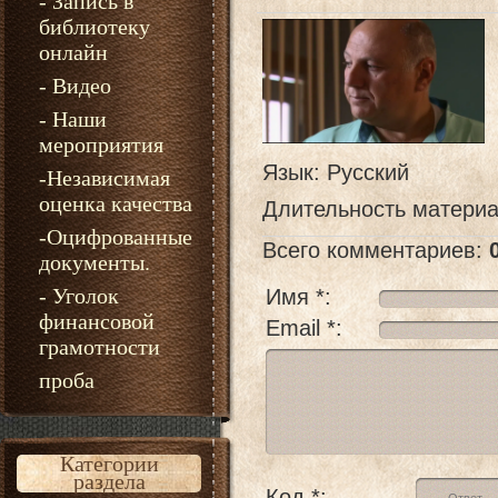
- Запись в
библиотеку
онлайн
- Видео
- Наши
мероприятия
Язык
: Русский
-Независимая
оценка качества
Длительность матери
-Оцифрованные
Всего комментариев
:
документы.
- Уголок
Имя *:
финансовой
Email *:
грамотности
проба
Категории
раздела
Код *: