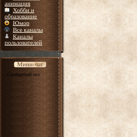
анимация
Хобби и
образование
Юмор
Все каналы
Каналы
пользователей
Мини-чат