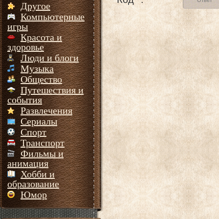
Другое
Компьютерные
игры
Красота и
здоровье
Люди и блоги
Музыка
Общество
Путешествия и
события
Развлечения
Сериалы
Спорт
Транспорт
Фильмы и
анимация
Хобби и
образование
Юмор