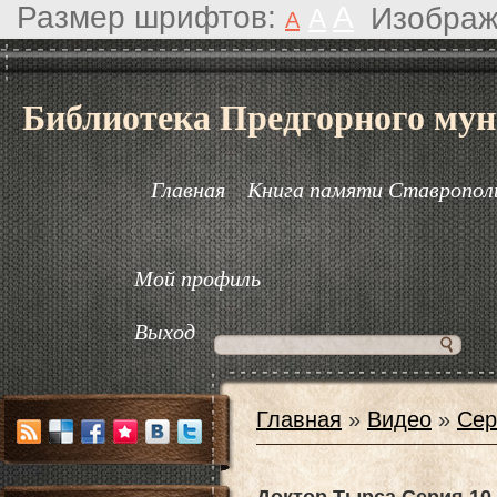
Размер шрифтов:
A
Изображ
A
A
Библиотека Предгорного мун
Главная
Книга памяти Ставрополь
Мой профиль
Выход
Главная
»
Видео
»
Сер