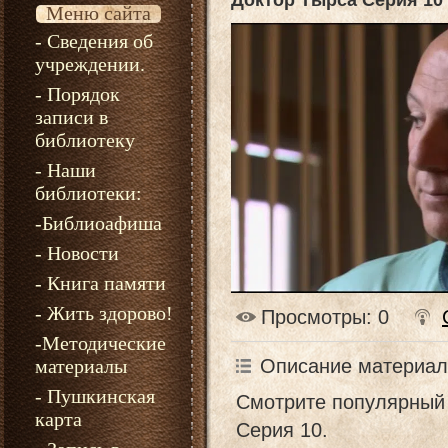
Доктор Тырса Серия 10
Меню сайта
- Сведения об
учреждении.
- Порядок
записи в
библиотеку
- Наши
библиотеки:
-Библиоафиша
- Новости
- Книга памяти
- Жить здорово!
Просмотры
: 0
-Методические
Описание материал
материалы
- Пушкинская
Смотрите популярный 
карта
Серия 10.