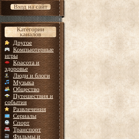
Вход на сайт
Категории
каналов
Другое
Компьютерные
игры
Красота и
здоровье
Люди и блоги
Музыка
Общество
Путешествия и
события
Развлечения
Сериалы
Спорт
Транспорт
Фильмы и