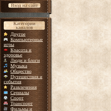
Вход на сайт
Категории
каналов
Другое
Компьютерные
игры
Красота и
здоровье
Люди и блоги
Музыка
Общество
Путешествия и
события
Развлечения
Сериалы
Спорт
Транспорт
Фильмы и