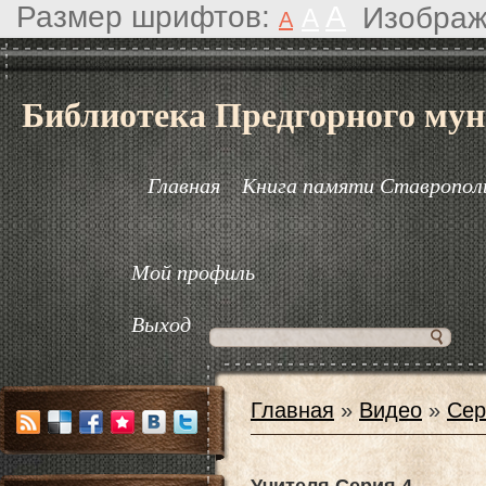
Размер шрифтов:
A
Изображ
A
A
Библиотека Предгорного мун
Главная
Книга памяти Ставрополь
Мой профиль
Выход
Главная
»
Видео
»
Сер