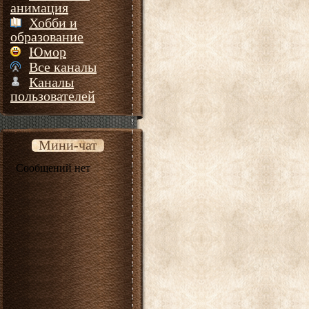
анимация
Хобби и
образование
Юмор
Все каналы
Каналы
пользователей
Мини-чат