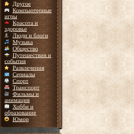
Другое
Компьютерные
игры
Красота и
здоровье
Люди и блоги
Музыка
Общество
Путешествия и
события
Развлечения
Сериалы
Спорт
Транспорт
Фильмы и
анимация
Хобби и
образование
Юмор