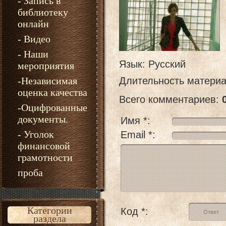
- Запись в
библиотеку
онлайн
- Видео
- Наши
Язык
: Русский
мероприятия
-Независимая
Длительность матери
оценка качества
Всего комментариев
:
-Оцифрованные
документы.
Имя *:
- Уголок
Email *:
финансовой
грамотности
проба
Категории
Код *:
раздела