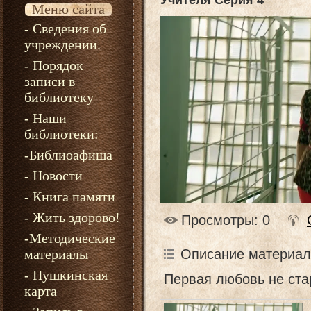
Учителя Серия 4
Меню сайта
- Сведения об
учреждении.
- Порядок
записи в
библиотеку
- Наши
библиотеки:
-Библиоафиша
- Новости
- Книга памяти
- Жить здорово!
Просмотры
: 0
-Методические
Описание материал
материалы
- Пушкинская
Первая любовь не ста
карта