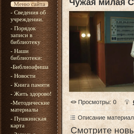
Чужая милая С
Меню сайта
- Сведения об
учреждении.
- Порядок
записи в
библиотеку
- Наши
библиотеки:
-Библиоафиша
- Новости
- Книга памяти
- Жить здорово!
Просмотры
: 0
-Методические
материалы
Описание материал
- Пушкинская
карта
Смотрите нов