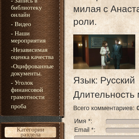
- Запись в
милая с Анаст
библиотеку
онлайн
роли.
- Видео
- Наши
мероприятия
-Независимая
оценка качества
-Оцифрованные
документы.
Язык
: Русский
- Уголок
финансовой
Длительность
грамотности
проба
Всего комментариев
:
Имя *:
Категории
Email *:
раздела