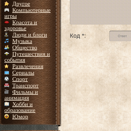
Другое
Компьютерные
игры
Красота и
здоровье
Люди и блоги
Код *:
Музыка
Общество
Путешествия и
события
Развлечения
Сериалы
Спорт
Транспорт
Фильмы и
анимация
Хобби и
образование
Юмор