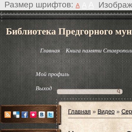
Размер шрифтов:
A
Изображ
A
A
Библиотека Предгорного мун
Главная
Книга памяти Ставрополь
Мой профиль
Выход
Главная
»
Видео
»
Сер