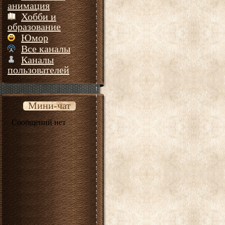
анимация
Хобби и
образование
Юмор
Все каналы
Каналы
пользователей
Мини-чат