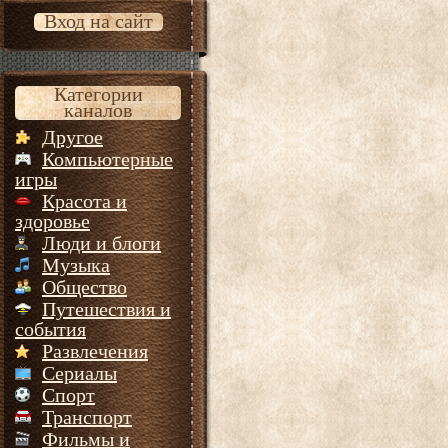
Вход на сайт
Категории
каналов
Другое
Компьютерные
игры
Красота и
здоровье
Люди и блоги
Музыка
Общество
Путешествия и
события
Развлечения
Сериалы
Спорт
Транспорт
Фильмы и