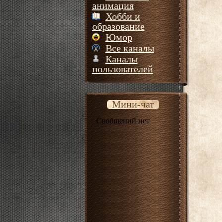
анимация
Хобби и
образование
Юмор
Все каналы
Каналы
пользователей
Мини-чат