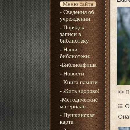
Екат
Меню сайта
- Сведения об
учреждении.
- Порядок
записи в
библиотеку
- Наши
библиотеки:
-Библиоафиша
- Новости
- Книга памяти
- Жить здорово!
П
-Методические
О
материалы
- Пушкинская
Она 
карта