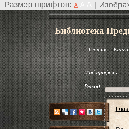
Размер шрифтов:
A
|
Изобра
A
A
Библиотека Пред
Главная
Книга
Мой профиль
Выход
Глав