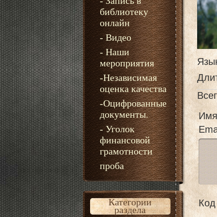
- Запись в
библиотеку
онлайн
- Видео
- Наши
Язы
мероприятия
-Независимая
Дли
оценка качества
Все
-Оцифрованные
документы.
Имя
- Уголок
Emai
финансовой
грамотности
проба
Категории
Код 
раздела