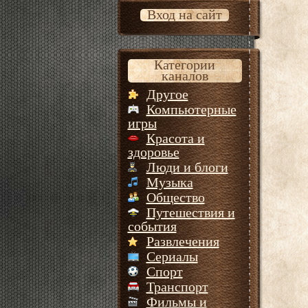
Вход на сайт
Категории
каналов
Другое
Компьютерные
игры
Красота и
здоровье
Люди и блоги
Музыка
Общество
Путешествия и
события
Развлечения
Сериалы
Спорт
Транспорт
Фильмы и