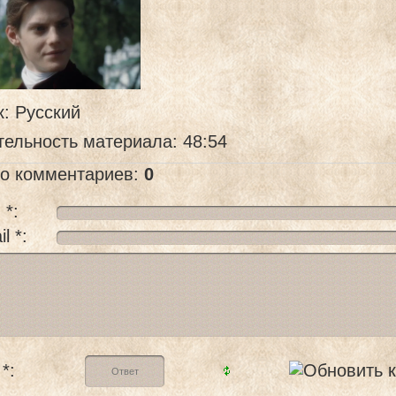
к
: Русский
тельность материала
: 48:54
го комментариев
:
0
 *:
l *:
*: