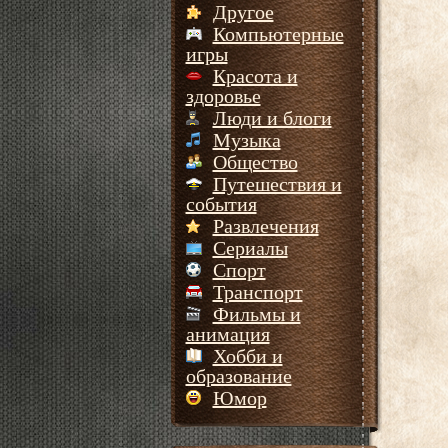
Другое
Компьютерные
игры
Красота и
здоровье
Люди и блоги
Музыка
Общество
Путешествия и
события
Развлечения
Сериалы
Спорт
Транспорт
Фильмы и
анимация
Хобби и
образование
Юмор