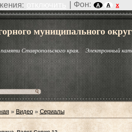
|
Фон:
жения:
отключить
x
A
A
горного муниципального округ
 памяти Ставропольского края.
Электронный кат
ная
»
Видео
»
Сериалы