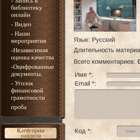
- Запись в
библиотеку
онлайн
- Видео
- Наши
Язык
: Русский
мероприятия
-Независимая
Длительность матери
оценка качества
Всего комментариев
:
-Оцифрованные
документы.
Имя *:
- Уголок
Email *:
финансовой
грамотности
проба
Категории
Код *:
раздела