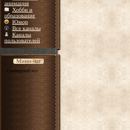
анимация
Хобби и
образование
Юмор
Все каналы
Каналы
пользователей
Мини-чат