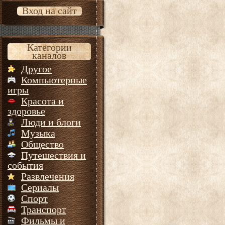
Вход на сайт
Категории
каналов
Другое
Компьютерные
игры
Красота и
здоровье
Люди и блоги
Музыка
Общество
Путешествия и
события
Развлечения
Сериалы
Спорт
Транспорт
Фильмы и