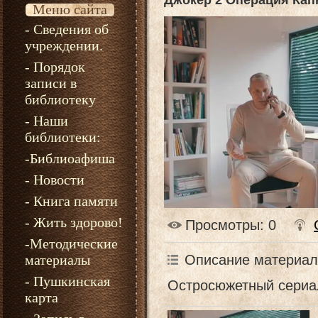
Джокер 2 Операция Кап
Меню сайта
- Сведения об
учреждении.
- Порядок
записи в
библиотеку
- Наши
библиотеки:
-Библиоафиша
- Новости
- Книга памяти
- Жить здорово!
Просмотры
: 0
-Методические
Описание материал
материалы
- Пушкинская
Остросюжетный сериа
карта