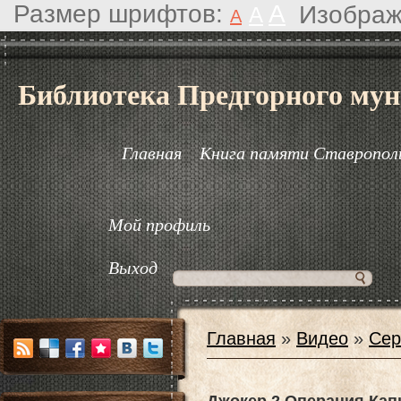
Размер шрифтов:
A
Изображ
A
A
Библиотека Предгорного мун
Главная
Книга памяти Ставрополь
Мой профиль
Выход
Главная
»
Видео
»
Сер