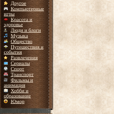
Другое
Компьютерные
игры
Красота и
здоровье
Люди и блоги
Музыка
Общество
Путешествия и
события
Развлечения
Сериалы
Спорт
Транспорт
Фильмы и
анимация
Хобби и
образование
Юмор