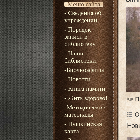
Опти
Меню сайта
- Сведения об
учреждении.
- Порядок
записи в
библиотеку
- Наши
библиотеки:
-Библиоафиша
- Новости
- Книга памяти
- Жить здорово!
П
-Методические
О
материалы
- Пушкинская
Новы
карта