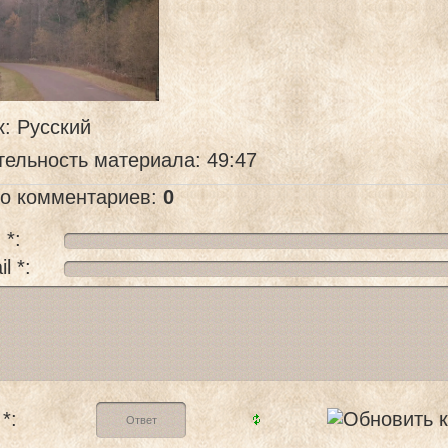
к
: Русский
тельность материала
: 49:47
го комментариев
:
0
 *:
l *:
*: