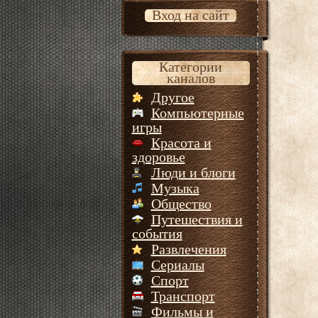
Вход на сайт
Категории
каналов
Другое
Компьютерные
игры
Красота и
здоровье
Люди и блоги
Музыка
Общество
Путешествия и
события
Развлечения
Сериалы
Спорт
Транспорт
Фильмы и