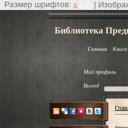
Размер шрифтов:
A
|
Изобра
A
A
Библиотека Пред
Главная
Книга
Мой профиль
Выход
Глав