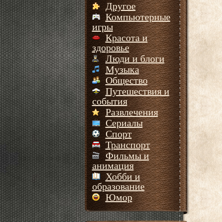
Другое
Компьютерные
игры
Красота и
здоровье
Люди и блоги
Музыка
Общество
Путешествия и
события
Развлечения
Сериалы
Спорт
Транспорт
Фильмы и
анимация
Хобби и
образование
Юмор