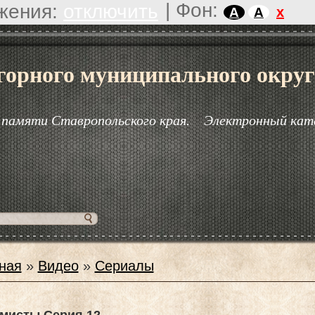
|
Фон:
жения:
отключить
x
A
A
горного муниципального округ
 памяти Ставропольского края.
Электронный кат
ная
»
Видео
»
Сериалы