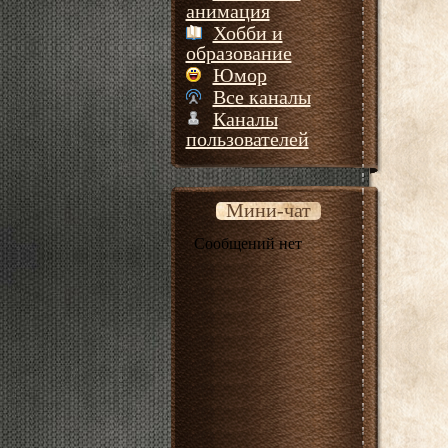
анимация
Хобби и
образование
Юмор
Все каналы
Каналы
пользователей
Мини-чат