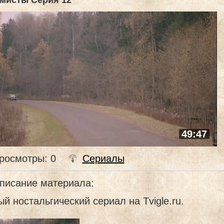
мисты Серия 12
49:47
росмотры
: 0
Сериалы
писание материала
:
й ностальгический сериал на Tvigle.ru.