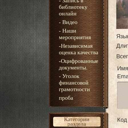
- Запись в
библиотеку
онлайн
- Видео
- Наши
Язы
мероприятия
-Независимая
Дли
оценка качества
Все
-Оцифрованные
документы.
Имя
- Уголок
Emai
финансовой
грамотности
проба
Категории
Код 
раздела