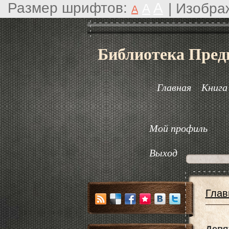
Размер шрифтов:
A
|
Изобра
A
A
Библиотека Пред
Главная
Книга
Мой профиль
Выход
Глав