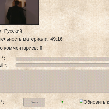
к
: Русский
тельность материала
: 49:16
го комментариев
:
0
 *:
l *:
*: