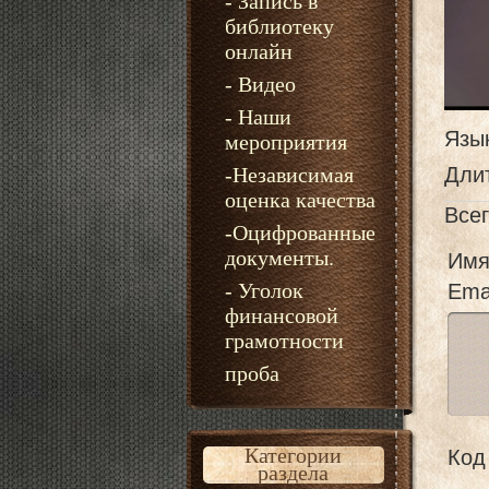
- Запись в
библиотеку
онлайн
- Видео
- Наши
Язы
мероприятия
-Независимая
Дли
оценка качества
Все
-Оцифрованные
документы.
Имя
- Уголок
Emai
финансовой
грамотности
проба
Категории
Код 
раздела