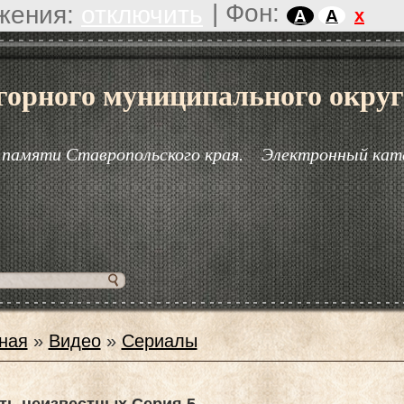
|
Фон:
жения:
отключить
x
A
A
горного муниципального округ
 памяти Ставропольского края.
Электронный кат
ная
»
Видео
»
Сериалы