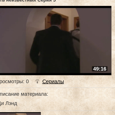
ть неизвестных Серия 5
49:16
росмотры
: 0
Сериалы
писание материала
:
Ди Лэнд