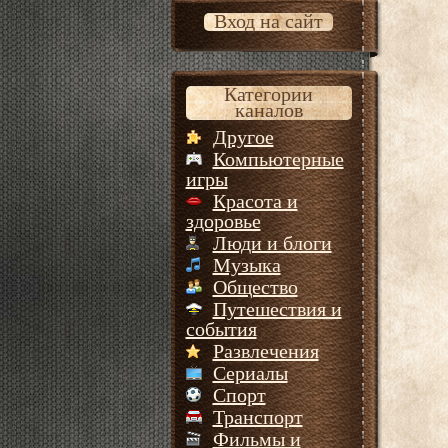
Вход на сайт
Категории
каналов
Другое
Компьютерные
игры
Красота и
здоровье
Люди и блоги
Музыка
Общество
Путешествия и
события
Развлечения
Сериалы
Спорт
Транспорт
Фильмы и