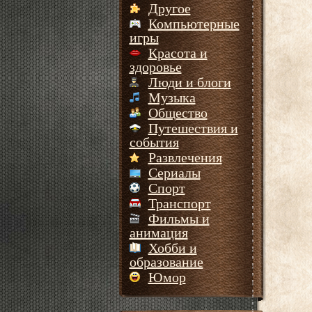
Другое
Компьютерные
игры
Красота и
здоровье
Люди и блоги
Музыка
Общество
Путешествия и
события
Развлечения
Сериалы
Спорт
Транспорт
Фильмы и
анимация
Хобби и
образование
Юмор