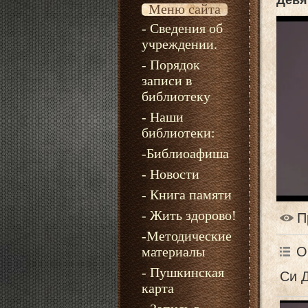
Девя
Меню сайта
- Сведения об
учреждении.
- Порядок
записи в
библиотеку
- Наши
библиотеки:
-Библиоафиша
- Новости
- Книга памяти
- Жить здорово!
П
-Методические
О
материалы
- Пушкинская
Си 
карта