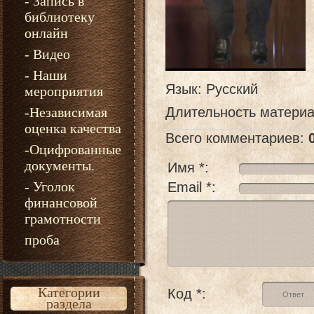
- Запись в
библиотеку
онлайн
- Видео
- Наши
Язык
: Русский
мероприятия
-Независимая
Длительность матери
оценка качества
Всего комментариев
:
-Оцифрованные
документы.
Имя *:
- Уголок
Email *:
финансовой
грамотности
проба
Категории
Код *:
раздела