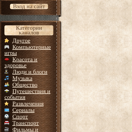
Вход на сайт
Категории
каналов
Другое
Компьютерные
игры
Красота и
здоровье
Люди и блоги
Музыка
Общество
Путешествия и
события
Развлечения
Сериалы
Спорт
Транспорт
Фильмы и