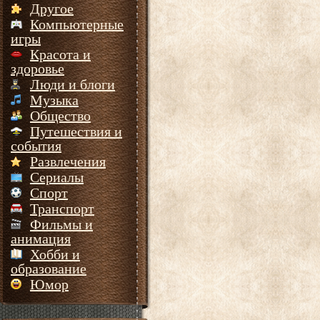
Другое
Компьютерные
игры
Красота и
здоровье
Люди и блоги
Музыка
Общество
Путешествия и
события
Развлечения
Сериалы
Спорт
Транспорт
Фильмы и
анимация
Хобби и
образование
Юмор