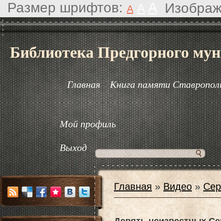
Размер шрифтов:
A
Изображ
A
A
Библиотека Предгорного мун
Главная
Книга памяти Ставрополь
Мой профиль
Выход
Главная
»
Видео
»
Сер