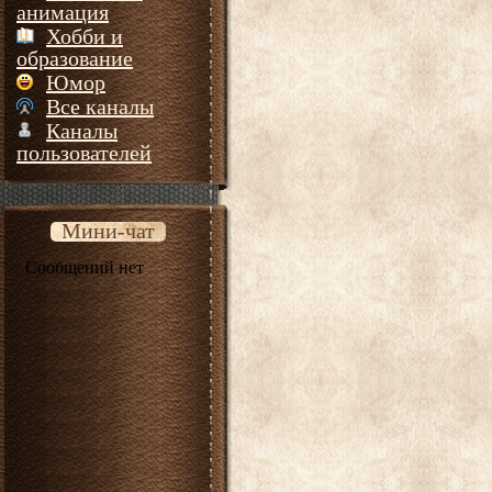
анимация
Хобби и
образование
Юмор
Все каналы
Каналы
пользователей
Мини-чат