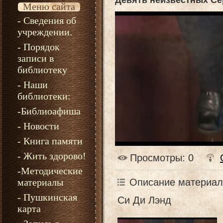
Девять неизвестных Се
Меню сайта
- Сведения об
учреждении.
- Порядок
записи в
библиотеку
- Наши
библиотеки:
-Библиоафиша
- Новости
- Книга памяти
- Жить здорово!
Просмотры
: 0
-Методические
Описание материал
материалы
- Пушкинская
Си Ди Лэнд
карта