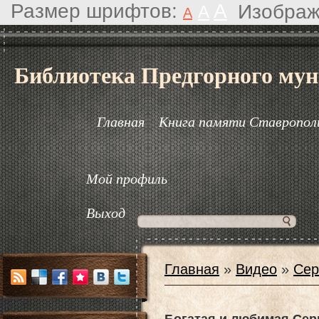
Размер шрифтов:
A
Изображ
A
A
Библиотека Предгорного мун
Главная
Книга памяти Ставрополь
Мой профиль
Выход
Главная
»
Видео
»
Сер