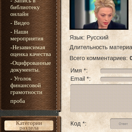
- Запись в
библиотеку
онлайн
- Видео
- Наши
Язык
: Русский
мероприятия
-Независимая
Длительность матери
оценка качества
Всего комментариев
:
-Оцифрованные
документы.
Имя *:
- Уголок
Email *:
финансовой
грамотности
проба
Категории
Код *:
раздела