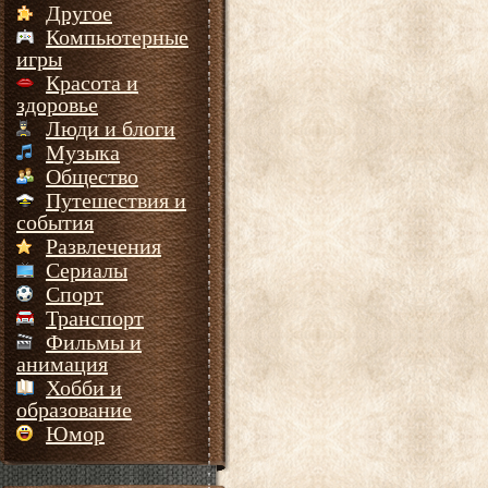
Другое
Компьютерные
игры
Красота и
здоровье
Люди и блоги
Музыка
Общество
Путешествия и
события
Развлечения
Сериалы
Спорт
Транспорт
Фильмы и
анимация
Хобби и
образование
Юмор