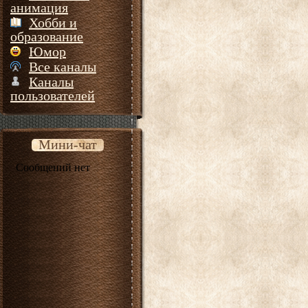
анимация
Хобби и
образование
Юмор
Все каналы
Каналы
пользователей
Мини-чат