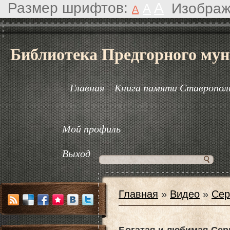
Размер шрифтов:
A
Изображ
A
A
Библиотека Предгорного мун
Главная
Книга памяти Ставрополь
Мой профиль
Выход
Главная
»
Видео
»
Сер