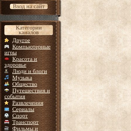
Вход на сайт
Категории
каналов
Другое
Компьютерные
игры
Красота и
здоровье
Люди и блоги
Музыка
Общество
Путешествия и
события
Развлечения
Сериалы
Спорт
Транспорт
Фильмы и