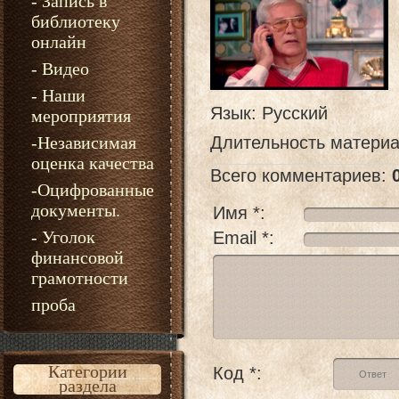
- Запись в
библиотеку
онлайн
- Видео
- Наши
Язык
: Русский
мероприятия
-Независимая
Длительность матери
оценка качества
Всего комментариев
:
-Оцифрованные
документы.
Имя *:
- Уголок
Email *:
финансовой
грамотности
проба
Категории
Код *:
раздела