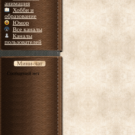
анимация
Хобби и
образование
Юмор
Все каналы
Каналы
пользователей
Мини-чат