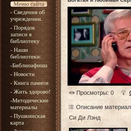
Богатая и любимая Сер
Меню сайта
- Сведения об
учреждении.
- Порядок
записи в
библиотеку
- Наши
библиотеки:
-Библиоафиша
- Новости
- Книга памяти
- Жить здорово!
Просмотры
: 0
-Методические
Описание материал
материалы
- Пушкинская
Си Ди Лэнд
карта