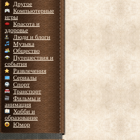
Другое
Компьютерные
игры
Красота и
здоровье
Люди и блоги
Музыка
Общество
Путешествия и
события
Развлечения
Сериалы
Спорт
Транспорт
Фильмы и
анимация
Хобби и
образование
Юмор