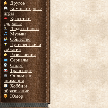
Другое
Компьютерные
игры
Красота и
здоровье
Люди и блоги
Музыка
Общество
Путешествия и
события
Развлечения
Сериалы
Спорт
Транспорт
Фильмы и
анимация
Хобби и
образование
Юмор