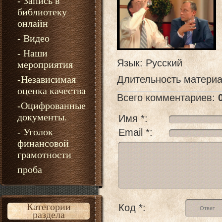
- Запись в
библиотеку
онлайн
- Видео
- Наши
Язык
: Русский
мероприятия
-Независимая
Длительность матери
оценка качества
Всего комментариев
:
-Оцифрованные
документы.
Имя *:
- Уголок
Email *:
финансовой
грамотности
проба
Категории
Код *:
раздела