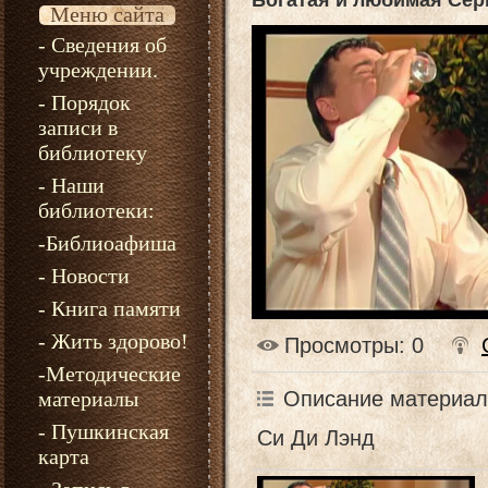
Богатая и любимая Сер
Меню сайта
- Сведения об
учреждении.
- Порядок
записи в
библиотеку
- Наши
библиотеки:
-Библиоафиша
- Новости
- Книга памяти
- Жить здорово!
Просмотры
: 0
-Методические
Описание материал
материалы
- Пушкинская
Си Ди Лэнд
карта