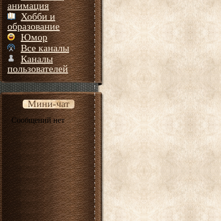
анимация
Хобби и
образование
Юмор
Все каналы
Каналы
пользователей
Мини-чат