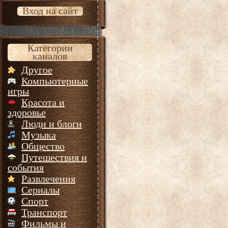
Вход на сайт
Категории
каналов
Другое
Компьютерные
игры
Красота и
здоровье
Люди и блоги
Музыка
Общество
Путешествия и
события
Развлечения
Сериалы
Спорт
Транспорт
Фильмы и