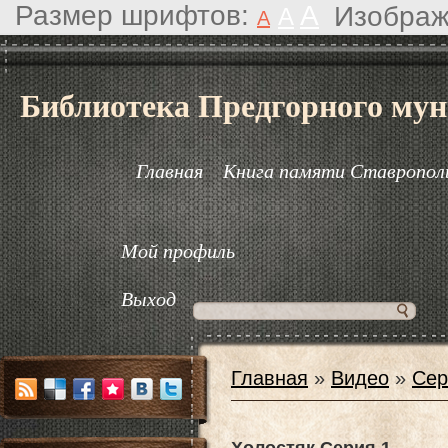
Размер шрифтов:
A
Изображ
A
A
Библиотека Предгорного мун
Главная
Книга памяти Ставрополь
Мой профиль
Выход
Главная
»
Видео
»
Сер