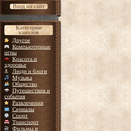
Вход на сайт
Категории
каналов
Другое
Компьютерные
игры
Красота и
здоровье
Люди и блоги
Музыка
Общество
Путешествия и
события
Развлечения
Сериалы
Спорт
Транспорт
Фильмы и