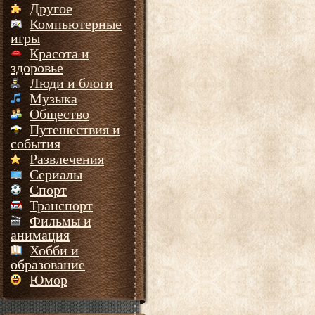
Другое
Компьютерные
игры
Красота и
здоровье
Люди и блоги
Музыка
Общество
Путешествия и
события
Развлечения
Сериалы
Спорт
Транспорт
Фильмы и
анимация
Хобби и
образование
Юмор