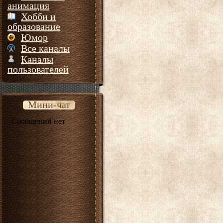
анимация
Хобби и
образование
Юмор
Все каналы
Каналы
пользователей
Мини-чат