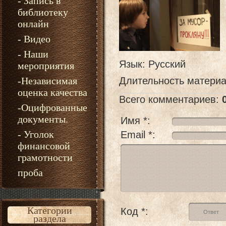
- Запись в
библиотеку
онлайн
- Видео
- Наши
Язык
: Русский
мероприятия
-Независимая
Длительность матери
оценка качества
Всего комментариев
:
-Оцифрованные
документы.
Имя *:
- Уголок
Email *:
финансовой
грамотности
проба
Категории
Код *:
раздела