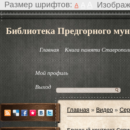
Размер шрифтов:
A
Изображ
A
A
Библиотека Предгорного мун
Главная
Книга памяти Ставрополь
Мой профиль
Выход
Главная
»
Видео
»
Сер