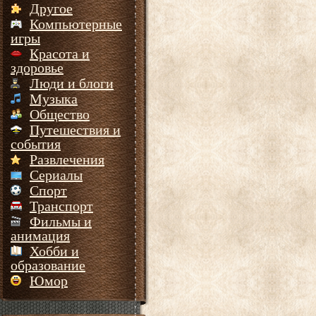
Другое
Компьютерные
игры
Красота и
здоровье
Люди и блоги
Музыка
Общество
Путешествия и
события
Развлечения
Сериалы
Спорт
Транспорт
Фильмы и
анимация
Хобби и
образование
Юмор