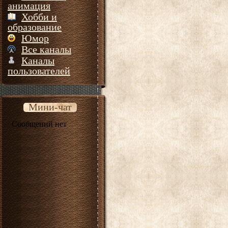
анимация
Хобби и
образование
Юмор
Все каналы
Каналы
пользователей
Мини-чат