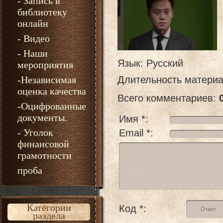
- Запись в
библиотеку
онлайн
- Видео
- Наши
Язык
: Русский
мероприятия
-Независимая
Длительность матери
оценка качества
Всего комментариев
:
-Оцифрованные
документы.
Имя *:
- Уголок
Email *:
финансовой
грамотности
проба
Категории
Код *:
раздела