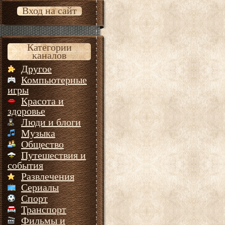
Вход на сайт
Категории
каналов
Другое
Компьютерные
игры
Красота и
здоровье
Люди и блоги
Музыка
Общество
Путешествия и
события
Развлечения
Сериалы
Спорт
Транспорт
Фильмы и