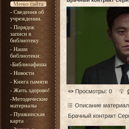
Брачный контракт Сери
Меню сайта
- Сведения об
учреждении.
- Порядок
записи в
библиотеку
- Наши
библиотеки:
-Библиоафиша
- Новости
- Книга памяти
- Жить здорово!
Просмотры
: 0
-Методические
Описание материал
материалы
- Пушкинская
Брачный контракт Сер
карта