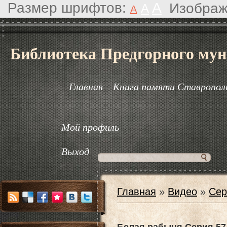
Размер шрифтов:
A
Изображ
A
A
Библиотека Предгорного мун
Главная
Книга памяти Ставрополь
Мой профиль
Выход
Главная
»
Видео
»
Сер