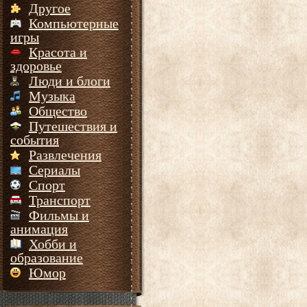
Другое
Компьютерные
игры
Красота и
здоровье
Люди и блоги
Музыка
Общество
Путешествия и
события
Развлечения
Сериалы
Спорт
Транспорт
Фильмы и
анимация
Хобби и
образование
Юмор