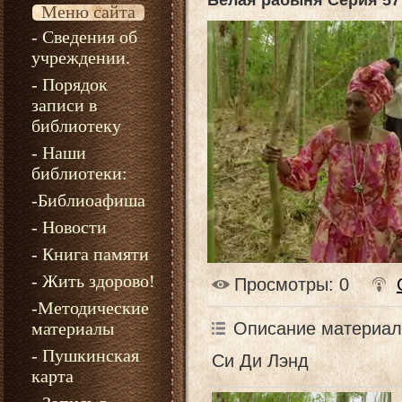
Белая рабыня Серия 57
Меню сайта
- Сведения об
учреждении.
- Порядок
записи в
библиотеку
- Наши
библиотеки:
-Библиоафиша
- Новости
- Книга памяти
- Жить здорово!
Просмотры
: 0
-Методические
Описание материал
материалы
- Пушкинская
Си Ди Лэнд
карта