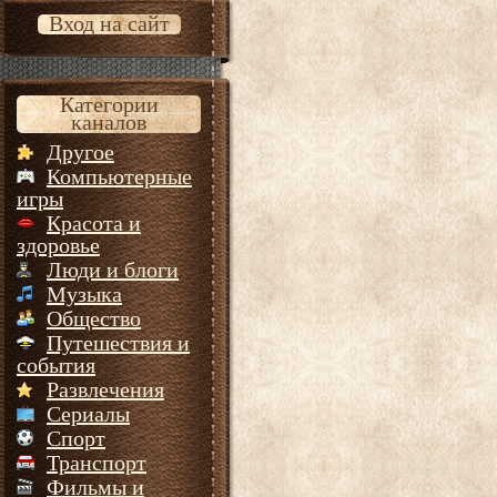
Вход на сайт
Категории
каналов
Другое
Компьютерные
игры
Красота и
здоровье
Люди и блоги
Музыка
Общество
Путешествия и
события
Развлечения
Сериалы
Спорт
Транспорт
Фильмы и