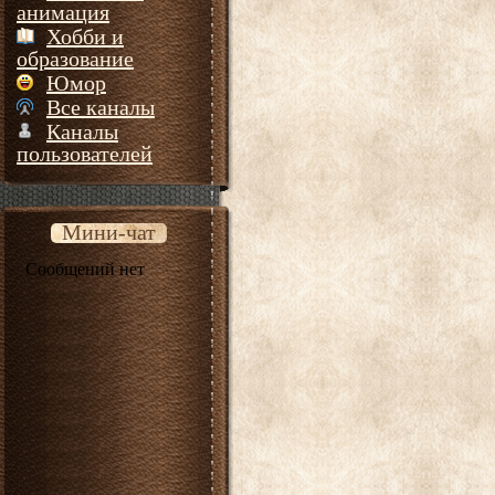
анимация
Хобби и
образование
Юмор
Все каналы
Каналы
пользователей
Мини-чат