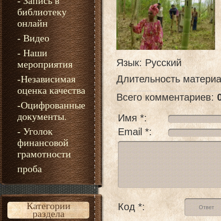
- Запись в
библиотеку
онлайн
- Видео
- Наши
Язык
: Русский
мероприятия
-Независимая
Длительность матери
оценка качества
Всего комментариев
:
-Оцифрованные
документы.
Имя *:
- Уголок
Email *:
финансовой
грамотности
проба
Категории
Код *:
раздела