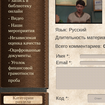
- Запись в
библиотеку
онлайн
- Видео
- Наши
Язык
: Русский
мероприятия
-Независимая
Длительность матери
оценка качества
Всего комментариев
:
-Оцифрованные
документы.
Имя *:
- Уголок
Email *:
финансовой
грамотности
проба
Категории
Код *:
раздела