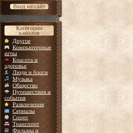
Вход на сайт
Категории
каналов
Другое
Компьютерные
игры
Красота и
здоровье
Люди и блоги
Музыка
Общество
Путешествия и
события
Развлечения
Сериалы
Спорт
Транспорт
Фильмы и