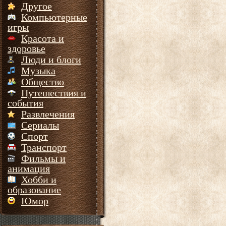
Другое
Компьютерные
игры
Красота и
здоровье
Люди и блоги
Музыка
Общество
Путешествия и
события
Развлечения
Сериалы
Спорт
Транспорт
Фильмы и
анимация
Хобби и
образование
Юмор