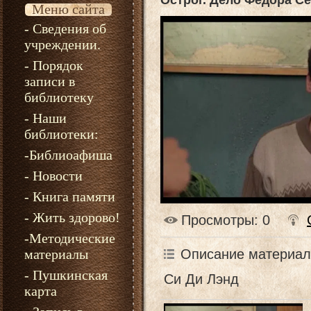
Острог. Дело Федора С
Меню сайта
- Сведения об
учреждении.
- Порядок
записи в
библиотеку
- Наши
библиотеки:
-Библиоафиша
- Новости
- Книга памяти
- Жить здорово!
Просмотры
: 0
-Методические
Описание материал
материалы
- Пушкинская
Си Ди Лэнд
карта