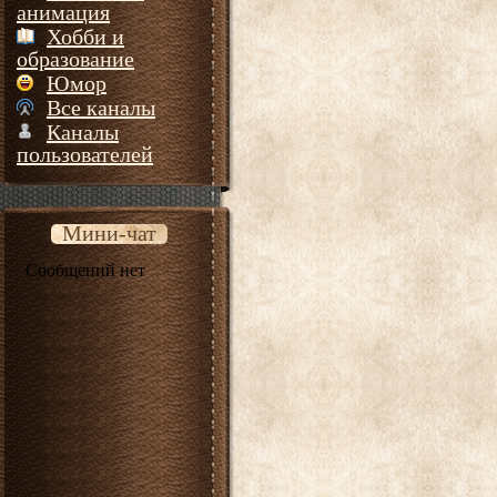
анимация
Хобби и
образование
Юмор
Все каналы
Каналы
пользователей
Мини-чат