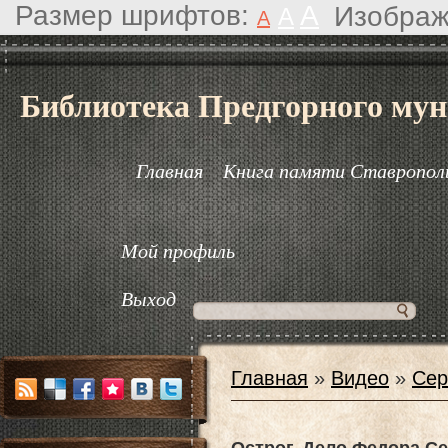
Размер шрифтов:
A
Изображ
A
A
Библиотека Предгорного мун
Главная
Книга памяти Ставрополь
Мой профиль
Выход
Главная
»
Видео
»
Сер