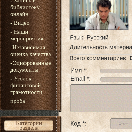
- Запись в
библиотеку
онлайн
- Видео
- Наши
Язык
: Русский
мероприятия
-Независимая
Длительность матери
оценка качества
Всего комментариев
:
-Оцифрованные
документы.
Имя *:
- Уголок
Email *:
финансовой
грамотности
проба
Категории
Код *:
раздела