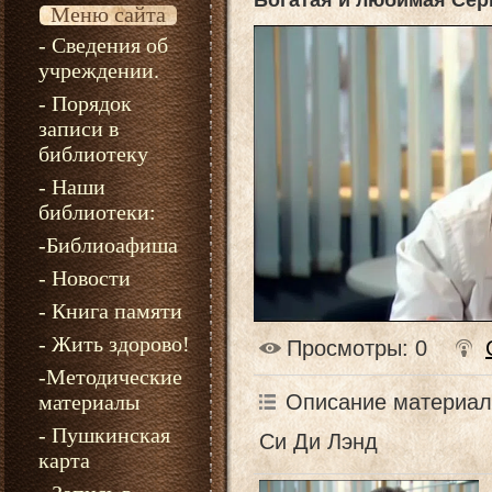
Богатая и любимая Сер
Меню сайта
- Сведения об
учреждении.
- Порядок
записи в
библиотеку
- Наши
библиотеки:
-Библиоафиша
- Новости
- Книга памяти
- Жить здорово!
Просмотры
: 0
-Методические
Описание материал
материалы
- Пушкинская
Си Ди Лэнд
карта