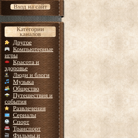
Вход на сайт
Категории
каналов
Другое
Компьютерные
игры
Красота и
здоровье
Люди и блоги
Музыка
Общество
Путешествия и
события
Развлечения
Сериалы
Спорт
Транспорт
Фильмы и