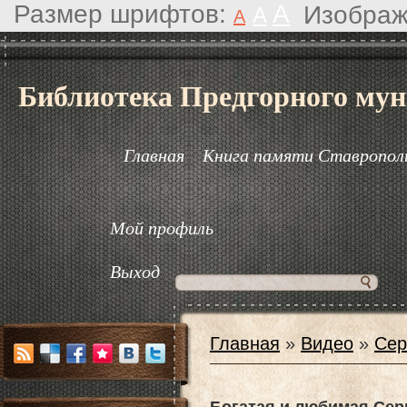
Размер шрифтов:
A
Изображ
A
A
Библиотека Предгорного мун
Главная
Книга памяти Ставрополь
Мой профиль
Выход
Главная
»
Видео
»
Сер