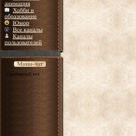
анимация
Хобби и
образование
Юмор
Все каналы
Каналы
пользователей
Мини-чат