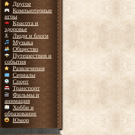
Другое
Компьютерные
игры
Красота и
здоровье
Люди и блоги
Музыка
Общество
Путешествия и
события
Развлечения
Сериалы
Спорт
Транспорт
Фильмы и
анимация
Хобби и
образование
Юмор