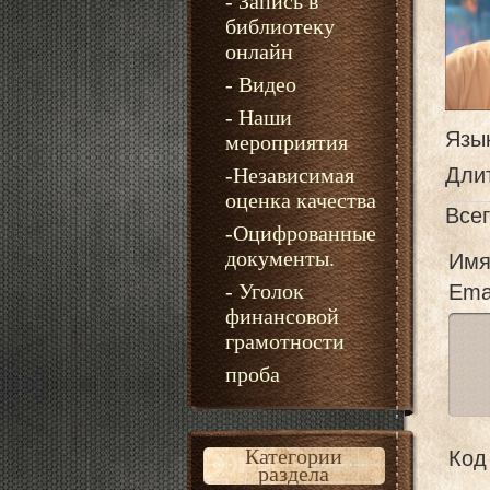
- Запись в
библиотеку
онлайн
- Видео
- Наши
Язы
мероприятия
-Независимая
Дли
оценка качества
Все
-Оцифрованные
документы.
Имя
- Уголок
Emai
финансовой
грамотности
проба
Категории
Код 
раздела