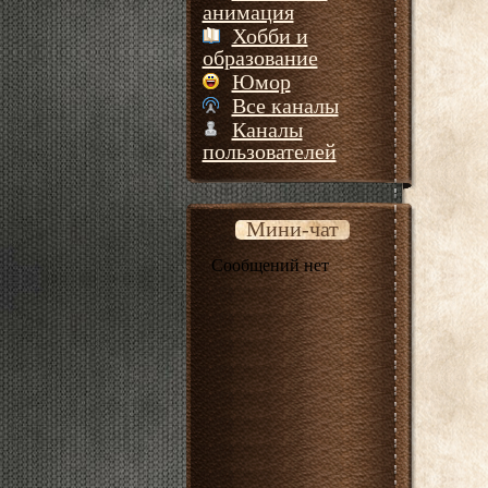
анимация
Хобби и
образование
Юмор
Все каналы
Каналы
пользователей
Мини-чат