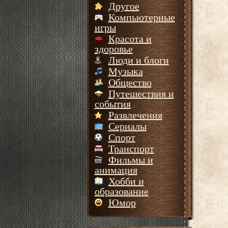
Другое
Компьютерные
игры
Красота и
здоровье
Люди и блоги
Музыка
Общество
Путешествия и
события
Развлечения
Сериалы
Спорт
Транспорт
Фильмы и
анимация
Хобби и
образование
Юмор