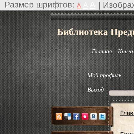
Размер шрифтов:
A
|
Изобра
A
A
Библиотека Пред
Главная
Книга
Мой профиль
Выход
Глав