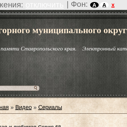
|
Фон:
жения:
отключить
x
A
A
горного муниципального округ
 памяти Ставропольского края.
Электронный кат
ная
»
Видео
»
Сериалы