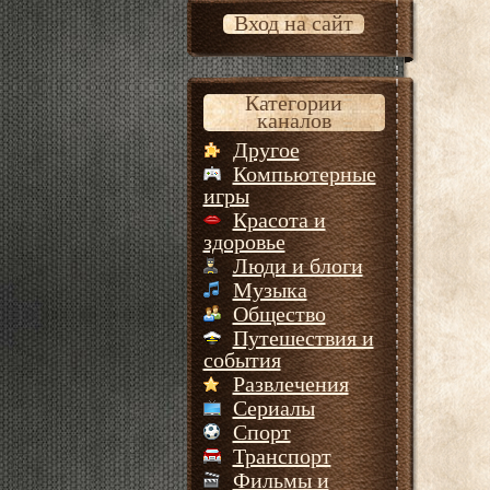
Вход на сайт
Категории
каналов
Другое
Компьютерные
игры
Красота и
здоровье
Люди и блоги
Музыка
Общество
Путешествия и
события
Развлечения
Сериалы
Спорт
Транспорт
Фильмы и