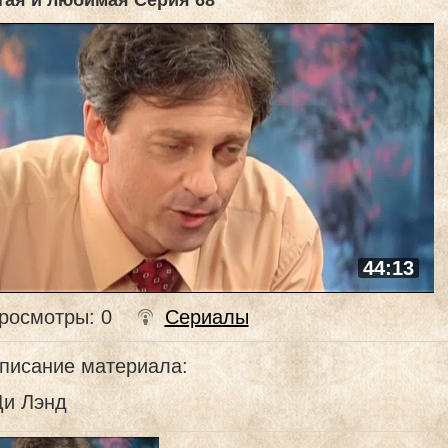
тая и любимая Серия 68
44:13
росмотры
: 0
Сериалы
писание материала
:
Ди Лэнд