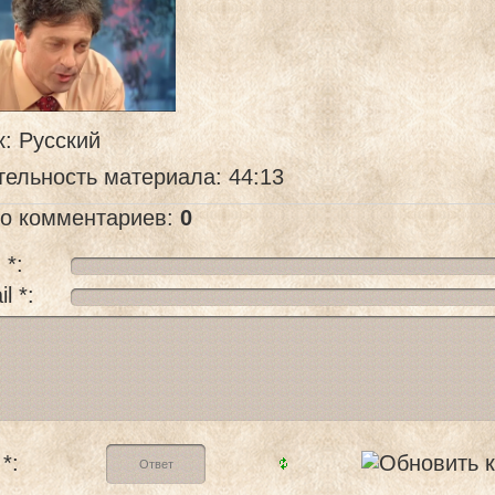
к
: Русский
тельность материала
: 44:13
го комментариев
:
0
 *:
l *:
*: