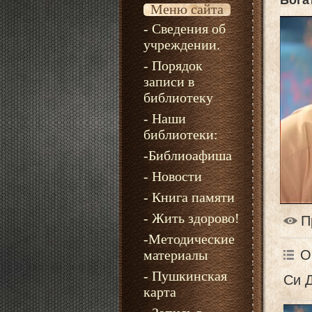
Бога
Меню сайта
- Сведения об
учреждении.
- Порядок
записи в
библиотеку
- Наши
библиотеки:
-Библиоафиша
- Новости
- Книга памяти
- Жить здорово!
П
-Методические
О
материалы
- Пушкинская
Си 
карта