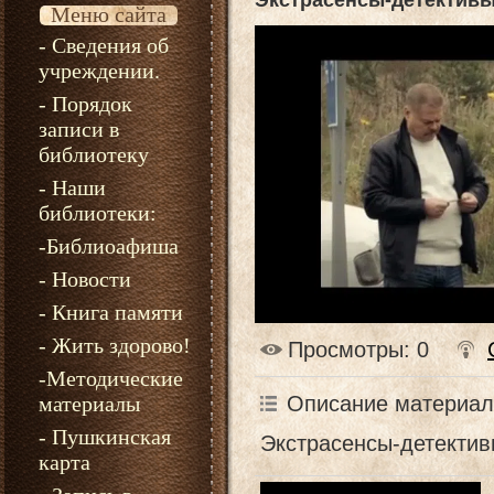
Экстрасенсы-детективы
Меню сайта
- Сведения об
учреждении.
- Порядок
записи в
библиотеку
- Наши
библиотеки:
-Библиоафиша
- Новости
- Книга памяти
- Жить здорово!
Просмотры
: 0
-Методические
Описание материал
материалы
- Пушкинская
Экстрасенсы-детектив
карта