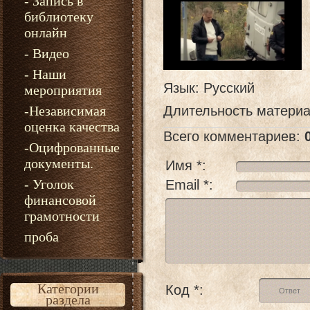
- Запись в
библиотеку
онлайн
- Видео
- Наши
Язык
: Русский
мероприятия
-Независимая
Длительность матери
оценка качества
Всего комментариев
:
-Оцифрованные
документы.
Имя *:
- Уголок
Email *:
финансовой
грамотности
проба
Категории
Код *:
раздела