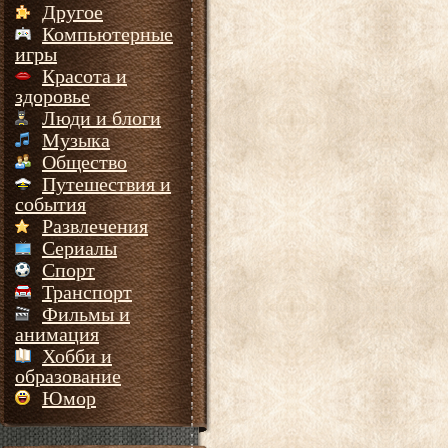
Другое
Компьютерные
игры
Красота и
здоровье
Люди и блоги
Музыка
Общество
Путешествия и
события
Развлечения
Сериалы
Спорт
Транспорт
Фильмы и
анимация
Хобби и
образование
Юмор