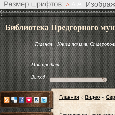
Размер шрифтов:
A
Изображ
A
A
Библиотека Предгорного мун
Главная
Книга памяти Ставрополь
Мой профиль
Выход
Главная
»
Видео
»
Сер