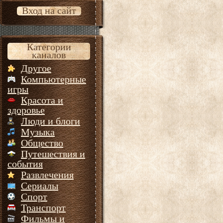
Вход на сайт
Категории
каналов
Другое
Компьютерные
игры
Красота и
здоровье
Люди и блоги
Музыка
Общество
Путешествия и
события
Развлечения
Сериалы
Спорт
Транспорт
Фильмы и