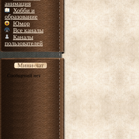
анимация
Хобби и
образование
Юмор
Все каналы
Каналы
пользователей
Мини-чат