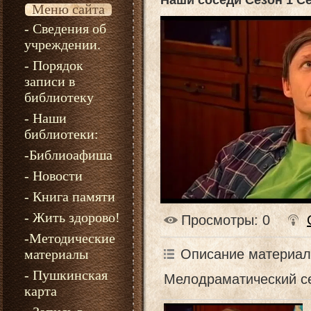
Наши соседи Сезон 1 С
Меню сайта
- Сведения об
учреждении.
- Порядок
записи в
библиотеку
- Наши
библиотеки:
-Библиоафиша
- Новости
- Книга памяти
- Жить здорово!
Просмотры
: 0
-Методические
Описание материал
материалы
- Пушкинская
Мелодраматический с
карта