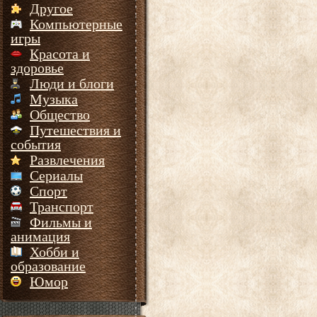
Другое
Компьютерные
игры
Красота и
здоровье
Люди и блоги
Музыка
Общество
Путешествия и
события
Развлечения
Сериалы
Спорт
Транспорт
Фильмы и
анимация
Хобби и
образование
Юмор