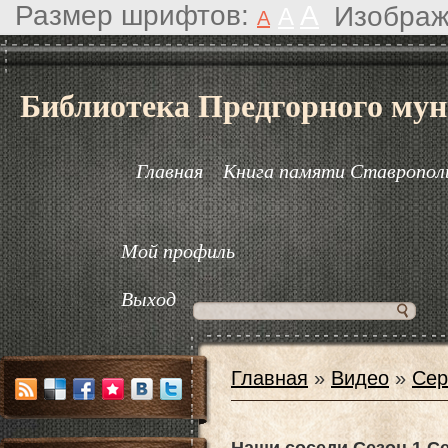
Размер шрифтов:
A
Изображ
A
A
Библиотека Предгорного мун
Главная
Книга памяти Ставрополь
Мой профиль
Выход
Главная
»
Видео
»
Сер