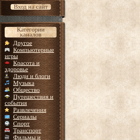
Вход на сайт
Категории
каналов
Другое
Компьютерные
игры
Красота и
здоровье
Люди и блоги
Музыка
Общество
Путешествия и
события
Развлечения
Сериалы
Спорт
Транспорт
Фильмы и