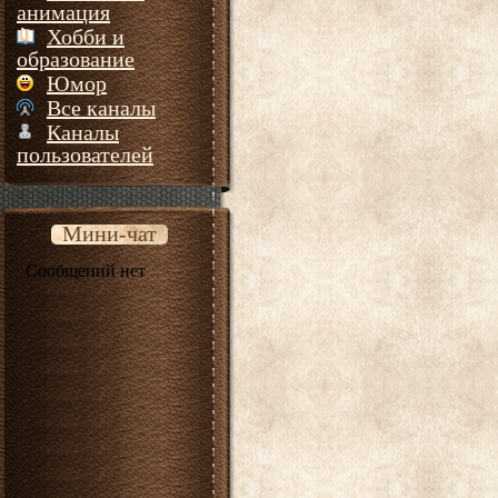
анимация
Хобби и
образование
Юмор
Все каналы
Каналы
пользователей
Мини-чат