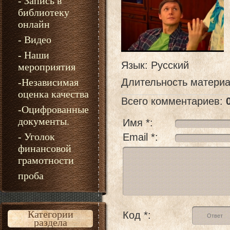
- Запись в
библиотеку
онлайн
- Видео
- Наши
Язык
: Русский
мероприятия
-Независимая
Длительность матери
оценка качества
Всего комментариев
:
-Оцифрованные
документы.
Имя *:
- Уголок
Email *:
финансовой
грамотности
проба
Категории
Код *:
раздела