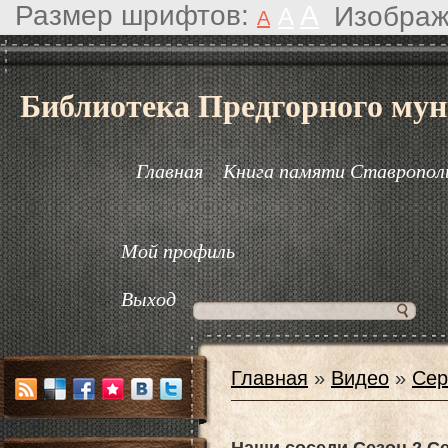
Размер шрифтов:
A
Изображ
A
A
Библиотека Предгорного мун
Главная
Книга памяти Ставрополь
Мой профиль
Выход
Главная
»
Видео
»
Сер