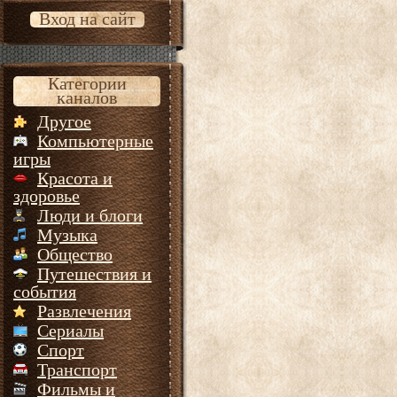
Вход на сайт
Категории
каналов
Другое
Компьютерные
игры
Красота и
здоровье
Люди и блоги
Музыка
Общество
Путешествия и
события
Развлечения
Сериалы
Спорт
Транспорт
Фильмы и