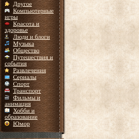
Другое
Компьютерные
игры
Красота и
здоровье
Люди и блоги
Музыка
Общество
Путешествия и
события
Развлечения
Сериалы
Спорт
Транспорт
Фильмы и
анимация
Хобби и
образование
Юмор