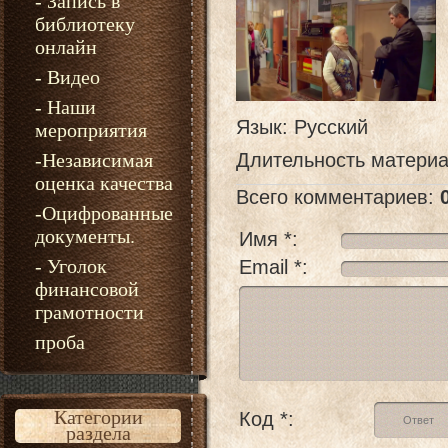
- Запись в
библиотеку
онлайн
- Видео
- Наши
Язык
: Русский
мероприятия
-Независимая
Длительность матери
оценка качества
Всего комментариев
:
-Оцифрованные
документы.
Имя *:
- Уголок
Email *:
финансовой
грамотности
проба
Категории
Код *:
раздела