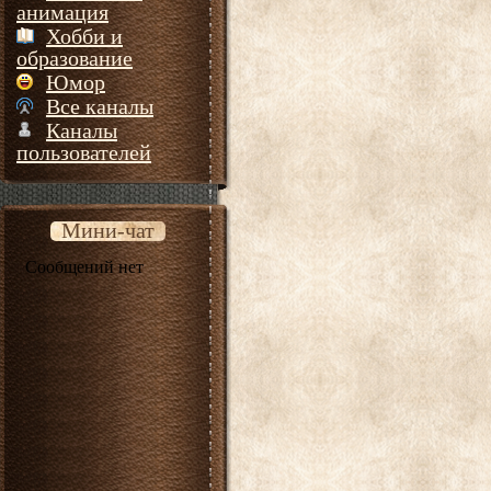
анимация
Хобби и
образование
Юмор
Все каналы
Каналы
пользователей
Мини-чат