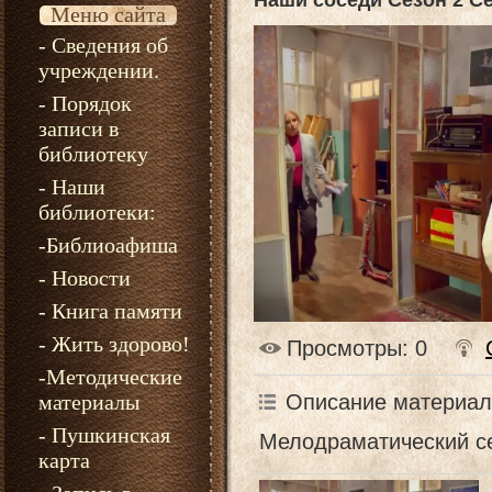
Наши соседи Сезон 2 С
Меню сайта
- Сведения об
учреждении.
- Порядок
записи в
библиотеку
- Наши
библиотеки:
-Библиоафиша
- Новости
- Книга памяти
- Жить здорово!
Просмотры
: 0
-Методические
Описание материал
материалы
- Пушкинская
Мелодраматический с
карта