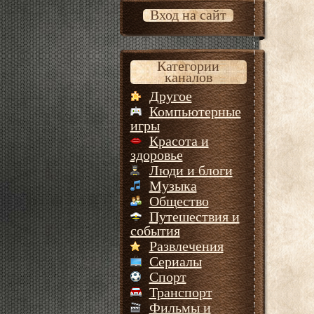
Вход на сайт
Категории
каналов
Другое
Компьютерные
игры
Красота и
здоровье
Люди и блоги
Музыка
Общество
Путешествия и
события
Развлечения
Сериалы
Спорт
Транспорт
Фильмы и