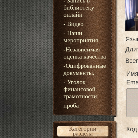
- Запись в
библиотеку
онлайн
- Видео
- Наши
Язы
мероприятия
-Независимая
Дли
оценка качества
Все
-Оцифрованные
документы.
Имя
- Уголок
Emai
финансовой
грамотности
проба
Категории
Код 
раздела