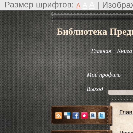
Размер шрифтов:
A
|
Изобра
A
A
Библиотека Пред
Главная
Книга
Мой профиль
Выход
Глав