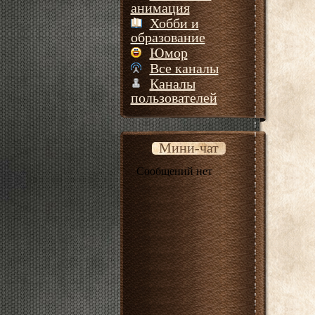
анимация
Хобби и
образование
Юмор
Все каналы
Каналы
пользователей
Мини-чат