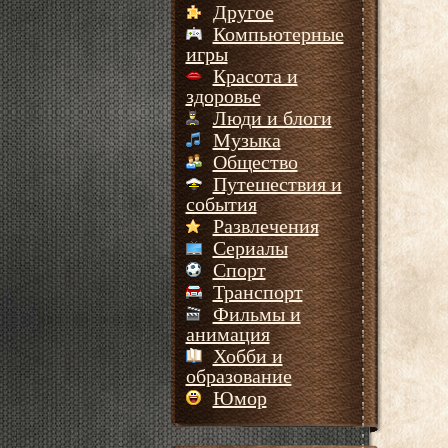
Другое
Компьютерные
игры
Красота и
здоровье
Люди и блоги
Музыка
Общество
Путешествия и
события
Развлечения
Сериалы
Спорт
Транспорт
Фильмы и
анимация
Хобби и
образование
Юмор