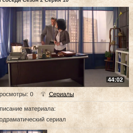
 соседи Сезон 2 Серия 10
44:02
росмотры
: 0
Сериалы
писание материала
:
одраматический сериал