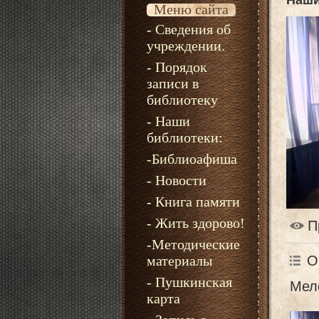
Наши
Меню сайта
- Сведения об
учреждении.
- Порядок
записи в
библиотеку
- Наши
библиотеки:
-Библиоафиша
- Новости
- Книга памяти
- Жить здорово!
П
-Методические
О
материалы
- Пушкинская
Мел
карта