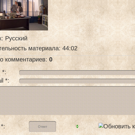
к
: Русский
тельность материала
: 44:02
го комментариев
:
0
 *:
l *:
*: