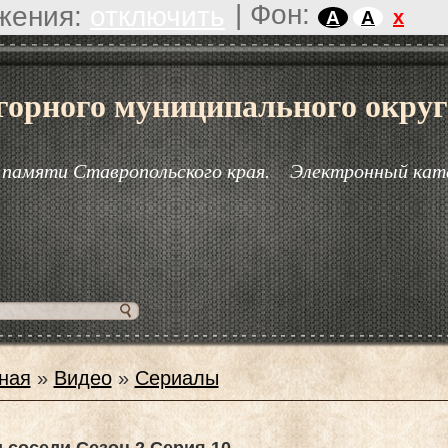
|
Фон:
жения:
отключить
x
A
A
горного муниципального округ
 памяти Ставропольского края.
Электронный кат
ная
»
Видео
»
Сериалы