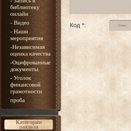
- Запись в
библиотеку
онлайн
- Видео
Код *:
- Наши
мероприятия
-Независимая
оценка качества
-Оцифрованные
документы.
- Уголок
финансовой
грамотности
проба
Категории
раздела