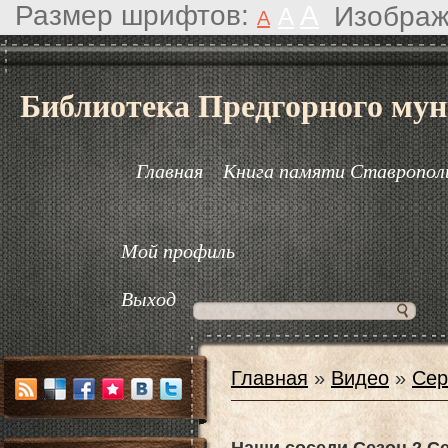
Размер шрифтов:
A
Изображ
A
A
Библиотека Предгорного мун
Главная
Книга памяти Ставрополь
Мой профиль
Выход
Главная
»
Видео
»
Сер