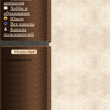
анимация
Хобби и
образование
Юмор
Все каналы
Каналы
пользователей
Мини-чат