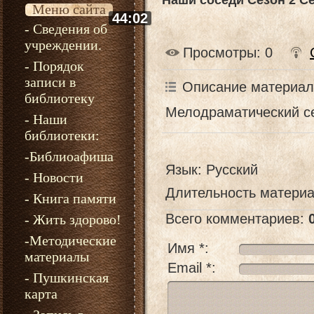
Наши соседи Сезон 2 С
Меню сайта
44:02
- Сведения об
учреждении.
Просмотры
: 0
- Порядок
записи в
Описание материал
библиотеку
Мелодраматический с
- Наши
библиотеки:
-Библиоафиша
Язык
: Русский
- Новости
Длительность матери
- Книга памяти
Всего комментариев
:
- Жить здорово!
-Методические
Имя *:
материалы
Email *:
- Пушкинская
карта