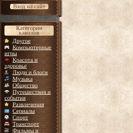
Вход на сайт
Категории
каналов
Другое
Компьютерные
игры
Красота и
здоровье
Люди и блоги
Музыка
Общество
Путешествия и
события
Развлечения
Сериалы
Спорт
Транспорт
Фильмы и