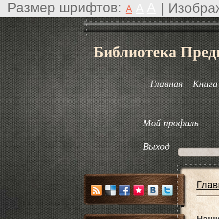
Размер шрифтов:
A
|
Изобра
A
A
Библиотека Пред
Главная
Книга
Мой профиль
Выход
Глав