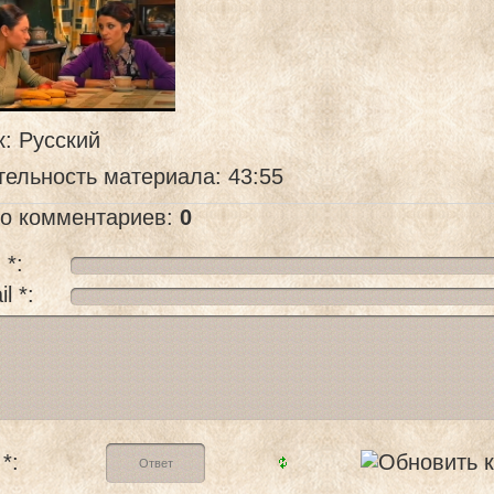
к
: Русский
тельность материала
: 43:55
го комментариев
:
0
 *:
l *:
*: