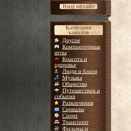
Вход на сайт
Категории
каналов
Другое
Компьютерные
игры
Красота и
здоровье
Люди и блоги
Музыка
Общество
Путешествия и
события
Развлечения
Сериалы
Спорт
Транспорт
Фильмы и