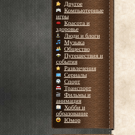
Другое
Компьютерные
игры
Красота и
здоровье
Люди и блоги
Музыка
Общество
Путешествия и
события
Развлечения
Сериалы
Спорт
Транспорт
Фильмы и
анимация
Хобби и
образование
Юмор