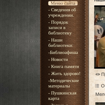
Наши
Меню сайта
- Сведения об
учреждении.
- Порядок
записи в
библиотеку
- Наши
библиотеки:
-Библиоафиша
- Новости
- Книга памяти
- Жить здорово!
П
-Методические
О
материалы
- Пушкинская
Мел
карта