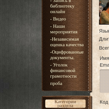
- Запись в
библиотеку
онлайн
- Видео
- Наши
Язы
мероприятия
-Независимая
Дли
оценка качества
Все
-Оцифрованные
документы.
Имя
- Уголок
Emai
финансовой
грамотности
проба
Категории
Код 
раздела