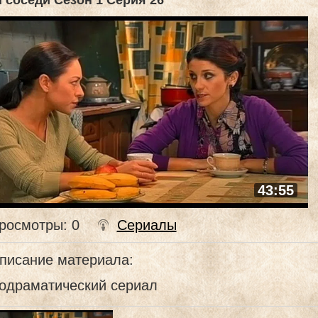
 соседи Сезон 1 Серия 26
43:55
росмотры
: 0
Сериалы
писание материала
:
одраматический сериал