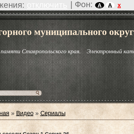
|
Фон:
жения:
отключить
x
A
A
горного муниципального округ
 памяти Ставропольского края.
Электронный кат
ная
»
Видео
»
Сериалы