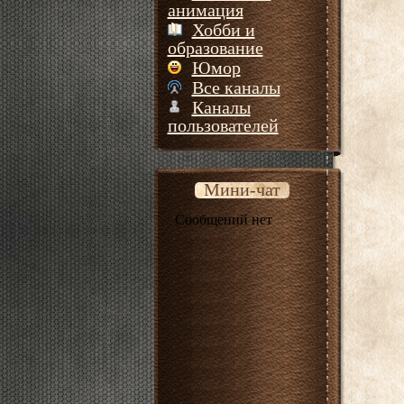
анимация
Хобби и
образование
Юмор
Все каналы
Каналы
пользователей
Мини-чат