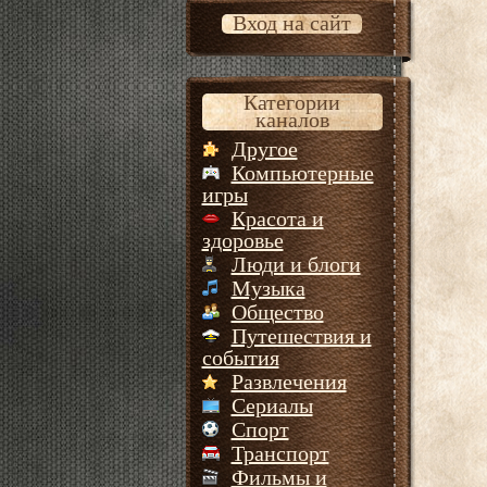
Вход на сайт
Категории
каналов
Другое
Компьютерные
игры
Красота и
здоровье
Люди и блоги
Музыка
Общество
Путешествия и
события
Развлечения
Сериалы
Спорт
Транспорт
Фильмы и