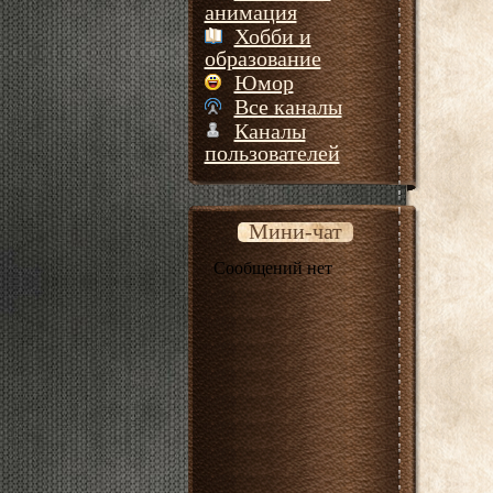
анимация
Хобби и
образование
Юмор
Все каналы
Каналы
пользователей
Мини-чат