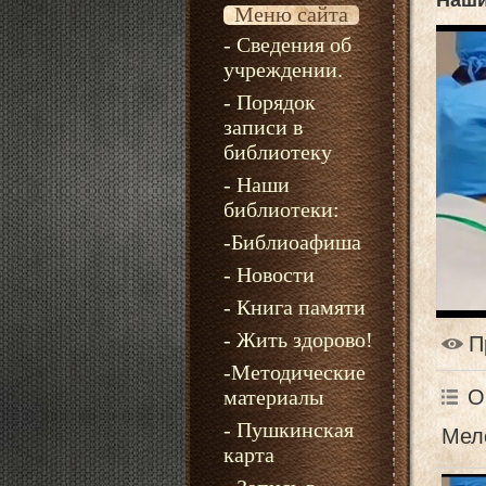
Наши
Меню сайта
- Сведения об
учреждении.
- Порядок
записи в
библиотеку
- Наши
библиотеки:
-Библиоафиша
- Новости
- Книга памяти
- Жить здорово!
П
-Методические
О
материалы
- Пушкинская
Мел
карта