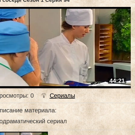
 соседи Сезон 1 Серия 94
44:21
росмотры
: 0
Сериалы
писание материала
:
одраматический сериал