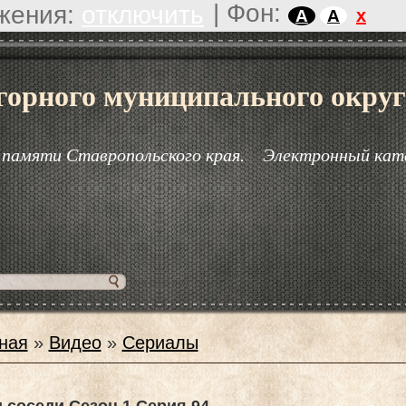
|
Фон:
жения:
отключить
x
A
A
горного муниципального округ
 памяти Ставропольского края.
Электронный кат
ная
»
Видео
»
Сериалы