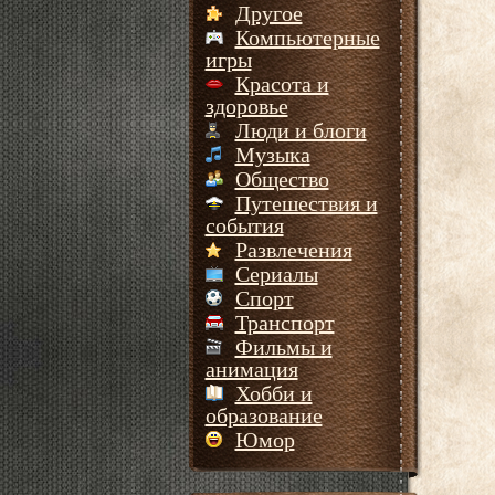
Другое
Компьютерные
игры
Красота и
здоровье
Люди и блоги
Музыка
Общество
Путешествия и
события
Развлечения
Сериалы
Спорт
Транспорт
Фильмы и
анимация
Хобби и
образование
Юмор