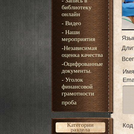
- Запись в
библиотеку
онлайн
- Видео
- Наши
Язы
мероприятия
-Независимая
Дли
оценка качества
Все
-Оцифрованные
документы.
Имя
- Уголок
Emai
финансовой
грамотности
проба
Категории
Код 
раздела