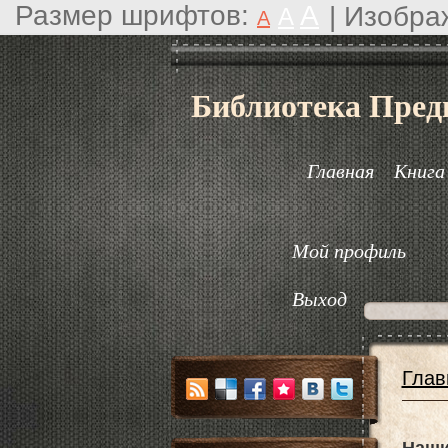
Размер шрифтов:
A
|
Изобра
A
A
Библиотека Пред
Главная
Книга
Мой профиль
Выход
Глав