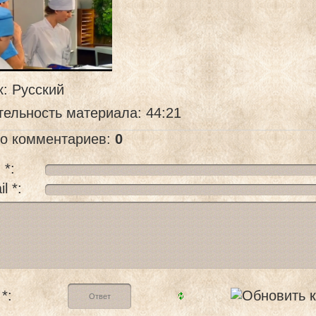
к
: Русский
тельность материала
: 44:21
го комментариев
:
0
 *:
l *:
*: