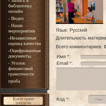
- Запись в
библиотеку
онлайн
- Видео
- Наши
Язык
: Русский
мероприятия
-Независимая
Длительность матери
оценка качества
Всего комментариев
:
-Оцифрованные
документы.
Имя *:
- Уголок
Email *:
финансовой
грамотности
проба
Категории
Код *:
раздела