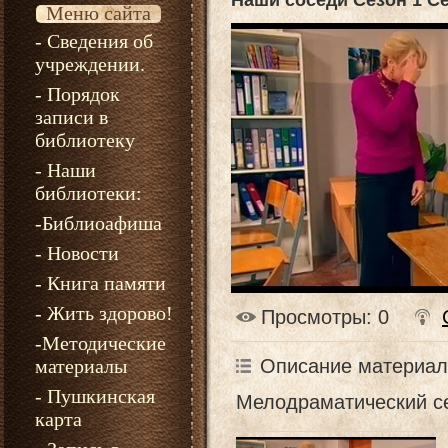
Наши соседи Сезон 1 С
Меню сайта
- Сведения об
учреждении.
- Порядок
записи в
библиотеку
- Наши
библиотеки:
-Библиоафиша
- Новости
- Книга памяти
- Жить здорово!
Просмотры
: 0
-Методические
Описание материал
материалы
- Пушкинская
Мелодраматический с
карта