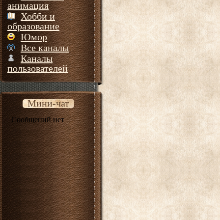
анимация
Хобби и
образование
Юмор
Все каналы
Каналы
пользователей
Мини-чат