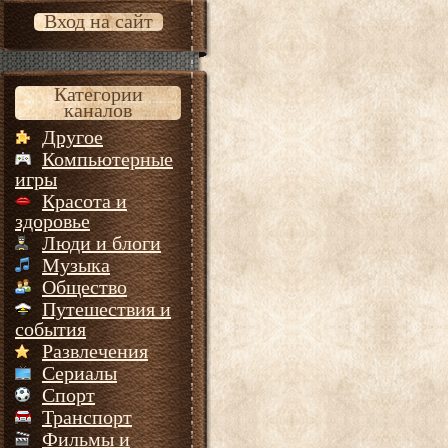
Вход на сайт
Категории
каналов
Другое
Компьютерные
игры
Красота и
здоровье
Люди и блоги
Музыка
Общество
Путешествия и
события
Развлечения
Сериалы
Спорт
Транспорт
Фильмы и