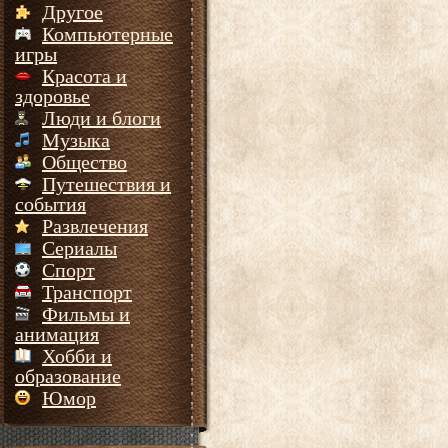
Другое
Компьютерные
игры
Красота и
здоровье
Люди и блоги
Музыка
Общество
Путешествия и
события
Развлечения
Сериалы
Спорт
Транспорт
Фильмы и
анимация
Хобби и
образование
Юмор