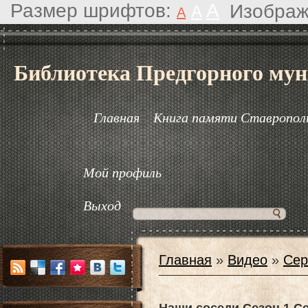
Размер шрифтов:
A
Изображ
A
A
Библиотека Предгорного мун
Главная
Книга памяти Ставрополь
Мой профиль
Выход
Главная
»
Видео
»
Сер