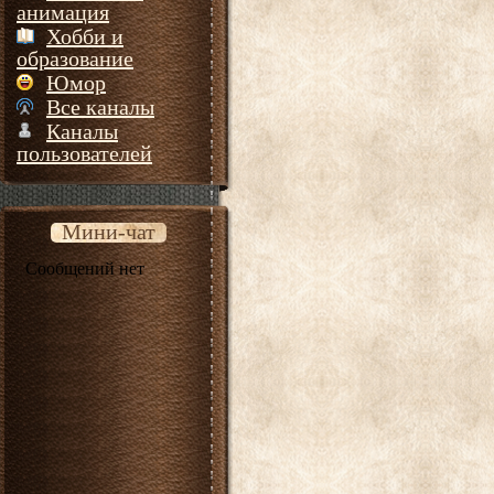
анимация
Хобби и
образование
Юмор
Все каналы
Каналы
пользователей
Мини-чат