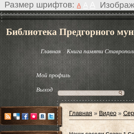
Размер шрифтов:
A
Изображ
A
A
Библиотека Предгорного мун
Главная
Книга памяти Ставрополь
Мой профиль
Выход
Главная
»
Видео
»
Сер