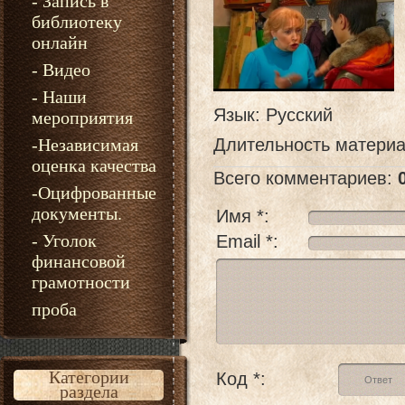
- Запись в
библиотеку
онлайн
- Видео
- Наши
Язык
: Русский
мероприятия
-Независимая
Длительность матери
оценка качества
Всего комментариев
:
-Оцифрованные
документы.
Имя *:
- Уголок
Email *:
финансовой
грамотности
проба
Категории
Код *:
раздела