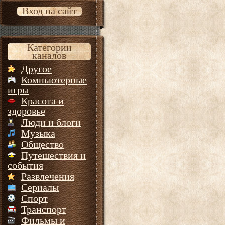
Вход на сайт
Категории
каналов
Другое
Компьютерные
игры
Красота и
здоровье
Люди и блоги
Музыка
Общество
Путешествия и
события
Развлечения
Сериалы
Спорт
Транспорт
Фильмы и