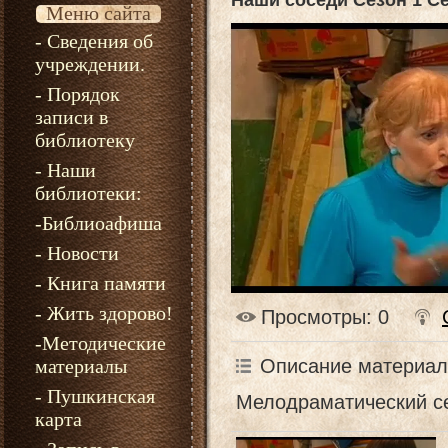
Наши соседи Сезон 1 С
Меню сайта
- Сведения об
учреждении.
- Порядок
записи в
библиотеку
- Наши
библиотеки:
-Библиоафиша
- Новости
- Книга памяти
- Жить здорово!
Просмотры
: 0
-Методические
Описание материал
материалы
- Пушкинская
Мелодраматический с
карта