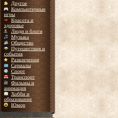
Другое
Компьютерные
игры
Красота и
здоровье
Люди и блоги
Музыка
Общество
Путешествия и
события
Развлечения
Сериалы
Спорт
Транспорт
Фильмы и
анимация
Хобби и
образование
Юмор