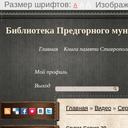
Размер шрифтов:
A
Изображ
A
A
Библиотека Предгорного мун
Главная
Книга памяти Ставрополь
Мой профиль
Выход
Главная
»
Видео
»
Сер