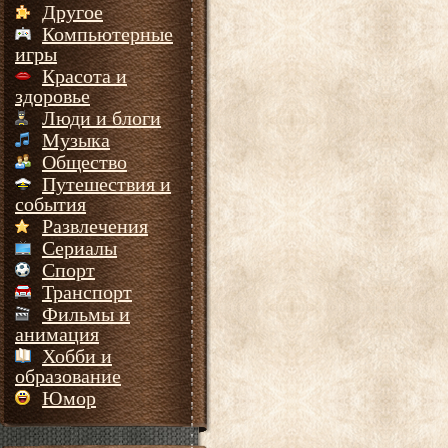
Другое
Компьютерные
игры
Красота и
здоровье
Люди и блоги
Музыка
Общество
Путешествия и
события
Развлечения
Сериалы
Спорт
Транспорт
Фильмы и
анимация
Хобби и
образование
Юмор