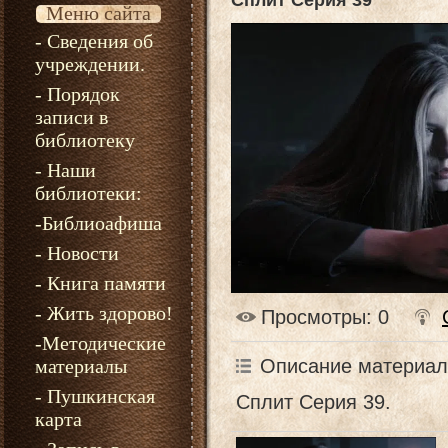
Сплит Серия 39
Меню сайта
- Сведения об
учреждении.
- Порядок
записи в
библиотеку
- Наши
библиотеки:
-Библиоафиша
- Новости
- Книга памяти
- Жить здорово!
Просмотры
: 0
-Методические
Описание материал
материалы
- Пушкинская
Сплит Серия 39.
карта