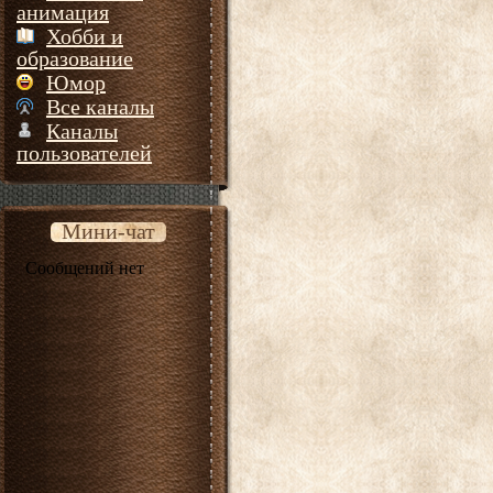
анимация
Хобби и
образование
Юмор
Все каналы
Каналы
пользователей
Мини-чат