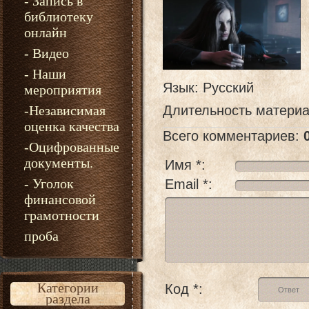
- Запись в
библиотеку
онлайн
- Видео
- Наши
Язык
: Русский
мероприятия
-Независимая
Длительность матери
оценка качества
Всего комментариев
:
-Оцифрованные
документы.
Имя *:
- Уголок
Email *:
финансовой
грамотности
проба
Категории
Код *:
раздела