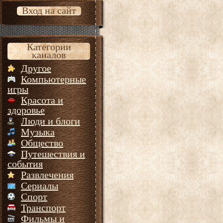
Вход на сайт
Категории
каналов
Другое
Компьютерные
игры
Красота и
здоровье
Люди и блоги
Музыка
Общество
Путешествия и
события
Развлечения
Сериалы
Спорт
Транспорт
Фильмы и