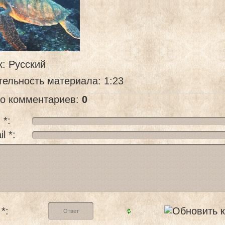
к
: Русский
тельность материала
: 1:23
го комментариев
:
0
 *:
l *:
*: