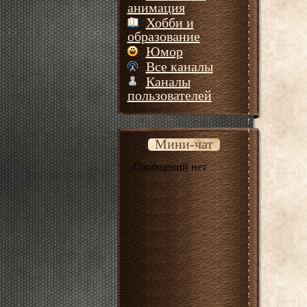
анимация
Хобби и
образование
Юмор
Все каналы
Каналы
пользователей
Мини-чат