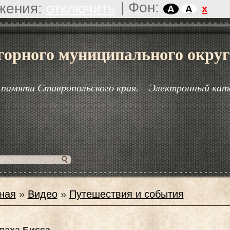
|
Фон:
жения:
отключить
x
A
A
горного муниципального округ
 памяти Ставропольского края.
Электронный кат
ная
»
Видео
»
Путешествия и события