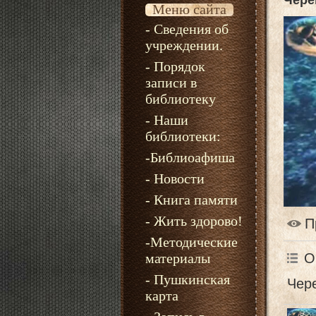
Чере
Меню сайта
- Сведения об
учреждении.
- Порядок
записи в
библиотеку
- Наши
библиотеки:
-Библиоафиша
- Новости
- Книга памяти
- Жить здорово!
П
-Методические
материалы
О
- Пушкинская
Чер
карта