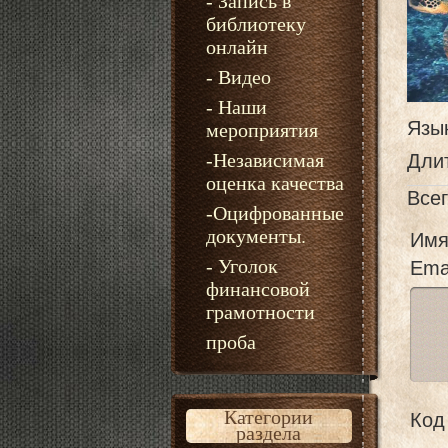
- Запись в
библиотеку
онлайн
- Видео
- Наши
Язы
мероприятия
-Независимая
Дли
оценка качества
Все
-Оцифрованные
документы.
Имя
- Уголок
Emai
финансовой
грамотности
проба
Категории
Код 
раздела