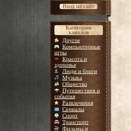
Вход на сайт
Категории
каналов
Другое
Компьютерные
игры
Красота и
здоровье
Люди и блоги
Музыка
Общество
Путешествия и
события
Развлечения
Сериалы
Спорт
Транспорт
Фильмы и