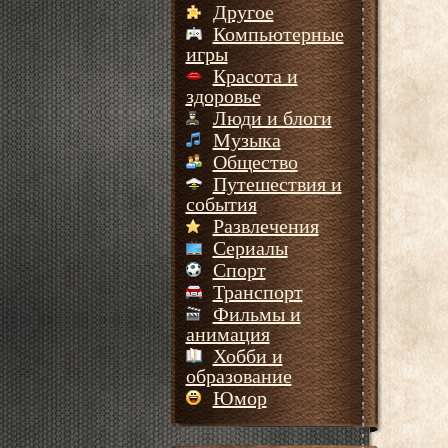
Другое
Компьютерные
игры
Красота и
здоровье
Люди и блоги
Музыка
Общество
Путешествия и
события
Развлечения
Сериалы
Спорт
Транспорт
Фильмы и
анимация
Хобби и
образование
Юмор