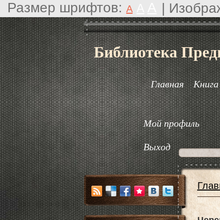
Размер шрифтов:
A
|
Изобра
A
A
Библиотека Пред
Главная
Книга
Мой профиль
Выход
Глав