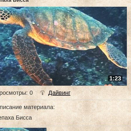
паха Бисса
1:23
росмотры
: 0
Дайвинг
писание материала
:
епаха Бисса