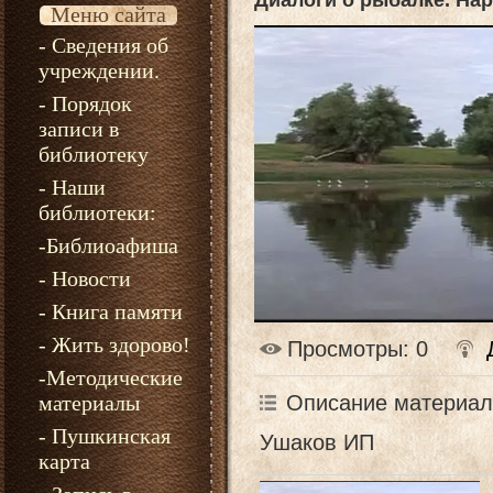
Диалоги о рыбалке. На
Меню сайта
- Сведения об
учреждении.
- Порядок
записи в
библиотеку
- Наши
библиотеки:
-Библиоафиша
- Новости
- Книга памяти
- Жить здорово!
Просмотры
: 0
-Методические
Описание материал
материалы
- Пушкинская
Ушаков ИП
карта