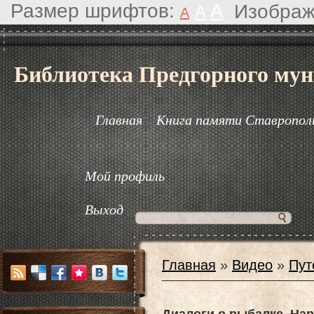
Размер шрифтов:
A
Изображ
A
A
Библиотека Предгорного мун
Главная
Книга памяти Ставрополь
Мой профиль
Выход
Главная
»
Видео
»
Пут