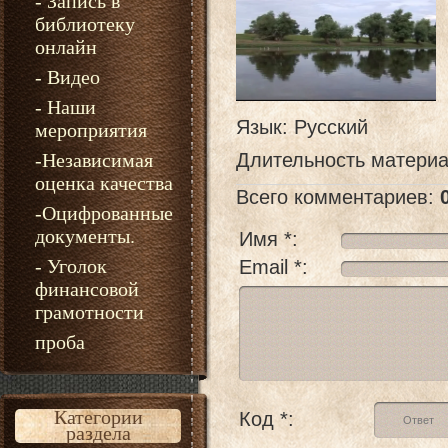
- Запись в
библиотеку
онлайн
- Видео
- Наши
Язык
: Русский
мероприятия
-Независимая
Длительность матери
оценка качества
Всего комментариев
:
-Оцифрованные
документы.
Имя *:
- Уголок
Email *:
финансовой
грамотности
проба
Категории
Код *:
раздела