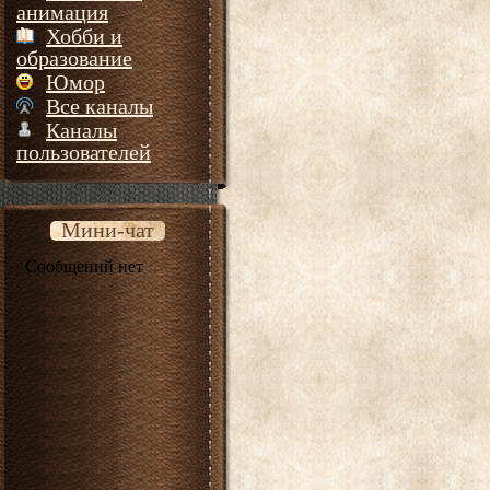
анимация
Хобби и
образование
Юмор
Все каналы
Каналы
пользователей
Мини-чат