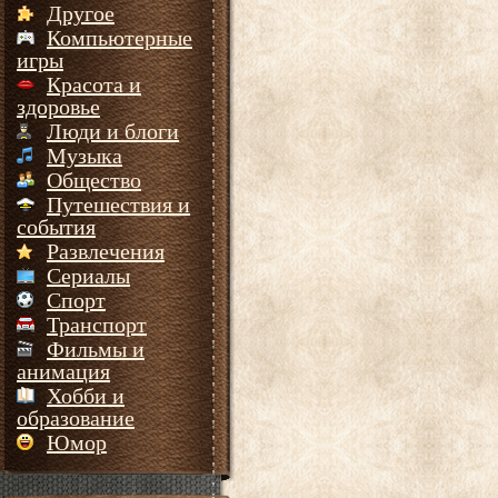
Другое
Компьютерные
игры
Красота и
здоровье
Люди и блоги
Музыка
Общество
Путешествия и
события
Развлечения
Сериалы
Спорт
Транспорт
Фильмы и
анимация
Хобби и
образование
Юмор