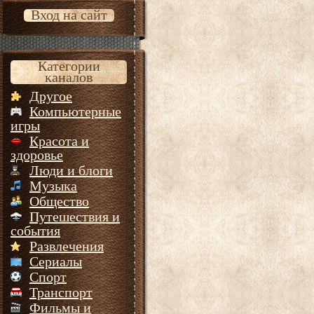
Вход на сайт
Категории
каналов
Другое
Компьютерные
игры
Красота и
здоровье
Люди и блоги
Музыка
Общество
Путешествия и
события
Развлечения
Сериалы
Спорт
Транспорт
Фильмы и