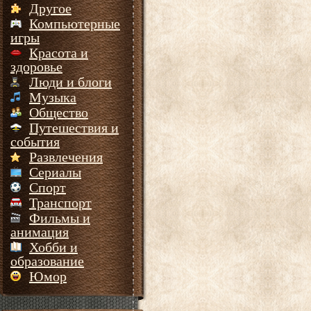
Другое
Компьютерные
игры
Красота и
здоровье
Люди и блоги
Музыка
Общество
Путешествия и
события
Развлечения
Сериалы
Спорт
Транспорт
Фильмы и
анимация
Хобби и
образование
Юмор