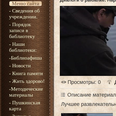
Диалоги о рыбалке. На
Меню сайта
- Сведения об
учреждении.
- Порядок
записи в
библиотеку
- Наши
библиотеки:
-Библиоафиша
- Новости
- Книга памяти
- Жить здорово!
Просмотры
: 0
-Методические
Описание материал
материалы
- Пушкинская
Лучшее развлекательн
карта