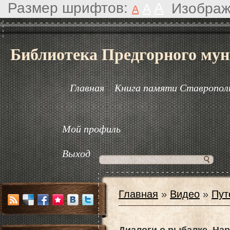
Размер шрифтов:
A
Изображ
A
A
Библиотека Предгорного мун
Главная
Книга памяти Ставрополь
Мой профиль
Выход
Главная
»
Видео
»
Пут