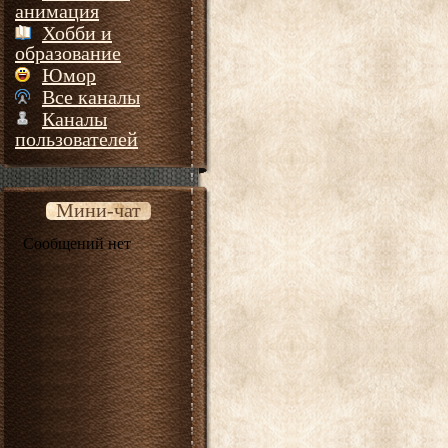
анимация
Хобби и
образование
Юмор
Все каналы
Каналы
пользователей
Мини-чат