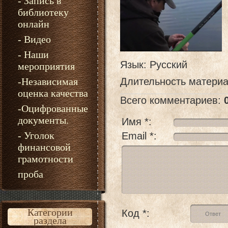
- Запись в
библиотеку
онлайн
- Видео
- Наши
Язык
: Русский
мероприятия
-Независимая
Длительность матери
оценка качества
Всего комментариев
:
-Оцифрованные
документы.
Имя *:
- Уголок
Email *:
финансовой
грамотности
проба
Категории
Код *:
раздела