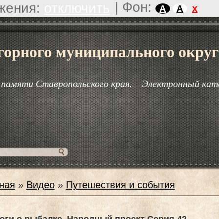
|
Фон:
жения:
отключить
x
A
A
горного муниципального округ
 памяти Ставропольского края.
Электронный кат
ная
»
Видео
»
Путешествия и события