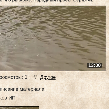
оги о рыбалке. Народный проект Серия 42
13:00
росмотры
: 0
Другое
писание материала
:
ков ИП