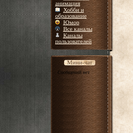
анимация
Хобби и
образование
Юмор
Все каналы
Каналы
пользователей
Мини-чат