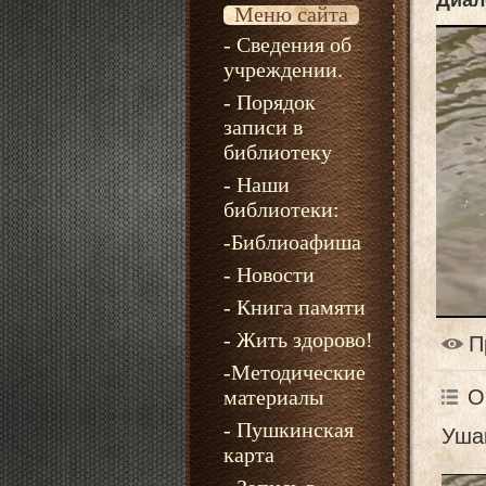
Диал
Меню сайта
- Сведения об
учреждении.
- Порядок
записи в
библиотеку
- Наши
библиотеки:
-Библиоафиша
- Новости
- Книга памяти
- Жить здорово!
П
-Методические
О
материалы
- Пушкинская
Уша
карта