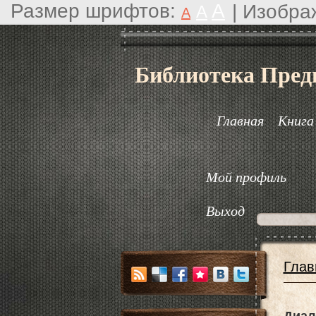
Размер шрифтов:
A
|
Изобра
A
A
Библиотека Пред
Главная
Книга
Мой профиль
Выход
Глав