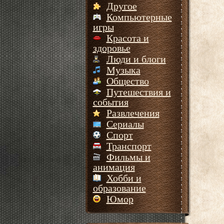
Другое
Компьютерные
игры
Красота и
здоровье
Люди и блоги
Музыка
Общество
Путешествия и
события
Развлечения
Сериалы
Спорт
Транспорт
Фильмы и
анимация
Хобби и
образование
Юмор