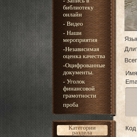
- Запись в
библиотеку
онлайн
- Видео
- Наши
Язы
мероприятия
-Независимая
Дли
оценка качества
Все
-Оцифрованные
документы.
Имя
- Уголок
Emai
финансовой
грамотности
проба
Категории
Код 
раздела