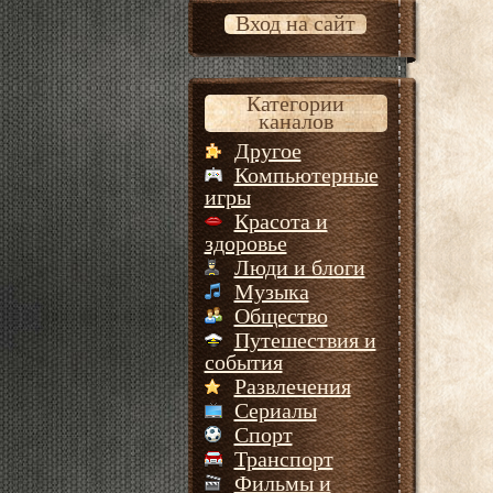
Вход на сайт
Категории
каналов
Другое
Компьютерные
игры
Красота и
здоровье
Люди и блоги
Музыка
Общество
Путешествия и
события
Развлечения
Сериалы
Спорт
Транспорт
Фильмы и