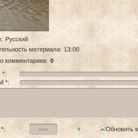
к
: Русский
тельность материала
: 13:00
го комментариев
:
0
 *:
l *:
*: