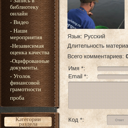
- Запись в
библиотеку
онлайн
- Видео
- Наши
Язык
: Русский
мероприятия
-Независимая
Длительность матери
оценка качества
Всего комментариев
:
-Оцифрованные
документы.
Имя *:
- Уголок
Email *:
финансовой
грамотности
проба
Категории
Код *:
раздела