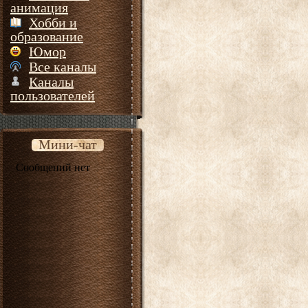
анимация
Хобби и
образование
Юмор
Все каналы
Каналы
пользователей
Мини-чат