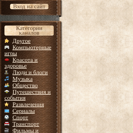
Вход на сайт
Категории
каналов
Другое
Компьютерные
игры
Красота и
здоровье
Люди и блоги
Музыка
Общество
Путешествия и
события
Развлечения
Сериалы
Спорт
Транспорт
Фильмы и