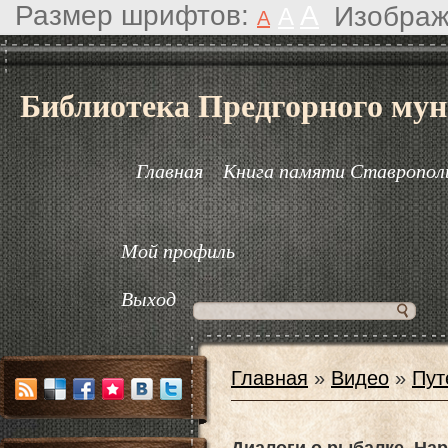
Размер шрифтов:
A
Изображ
A
A
Библиотека Предгорного мун
Главная
Книга памяти Ставрополь
Мой профиль
Выход
Главная
»
Видео
»
Пут