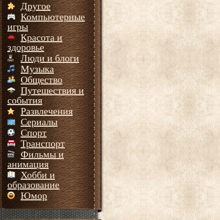
Другое
Компьютерные
игры
Красота и
здоровье
Люди и блоги
Музыка
Общество
Путешествия и
события
Развлечения
Сериалы
Спорт
Транспорт
Фильмы и
анимация
Хобби и
образование
Юмор