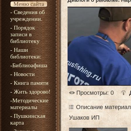
Диалоги о рыбалке. На
Меню сайта
- Сведения об
учреждении.
- Порядок
записи в
библиотеку
- Наши
библиотеки:
-Библиоафиша
- Новости
- Книга памяти
- Жить здорово!
Просмотры
: 0
-Методические
Описание материал
материалы
- Пушкинская
Ушаков ИП
карта